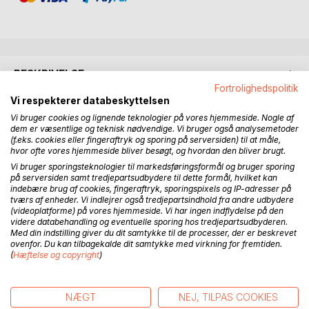
BESKRIVELSE
Fortrolighedspolitik
Vi respekterer databeskyttelsen
Mia Lindholm vender tilbage til sit arbejde som politimand
Vi bruger cookies og lignende teknologier på vores hjemmeside. Nogle af
efter en længere tids sygemelding.
dem er væsentlige og teknisk nødvendige. Vi bruger også analysemetoder
(f.eks. cookies eller fingeraftryk og sporing på serversiden) til at måle,
hvor ofte vores hjemmeside bliver besøgt, og hvordan den bliver brugt.
Første arbejdsdag bliver dog alt andet end stille, da en ung
Vi bruger sporingsteknologier til markedsføringsformål og bruger sporing
kvinde findes brutalt myrdet ude i den lokale skov.
på serversiden samt tredjepartsudbydere til dette formål, hvilket kan
indebære brug af cookies, fingeraftryk, sporingspixels og IP-adresser på
Mia og hendes nye makker William Anderson bliver sat på
tværs af enheder. Vi indlejrer også tredjepartsindhold fra andre udbydere
(videoplatforme) på vores hjemmeside. Vi har ingen indflydelse på den
sagen, og da endnu to lig dukker op, bliver de hurtigt klar
videre databehandling og eventuelle sporing hos tredjepartsudbyderen.
over, at der er en seriemorder løs.
Med din indstilling giver du dit samtykke til de processer, der er beskrevet
ovenfor. Du kan tilbagekalde dit samtykke med virkning for fremtiden.
(
Hæftelse og copyright
)
Ofrene er alle fundet hovedløse og brændemærkede med
et stort kors på den øverste del af ryggen. Er det tale om
en religiøs fanatiker, eller er der som nogen tror, beviser
NÆGT
NEJ, TILPAS COOKIES
der peger imod det lokale flygtningecenter og militær.