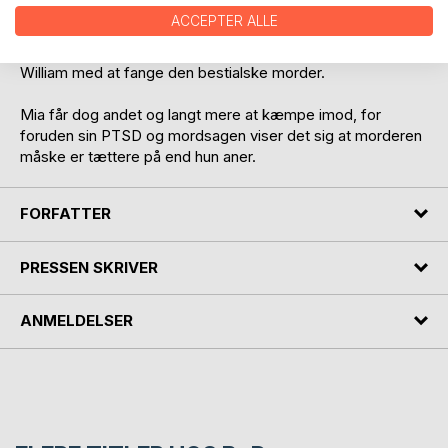
ACCEPTER ALLE
Rejseholdet tilkaldes, og sammen med sin tidligere makker
Anton og den øretæveindbydende Hans, kæmper Mia og
William med at fange den bestialske morder.
Mia får dog andet og langt mere at kæmpe imod, for
foruden sin PTSD og mordsagen viser det sig at morderen
måske er tættere på end hun aner.
FORFATTER
PRESSEN SKRIVER
ANMELDELSER