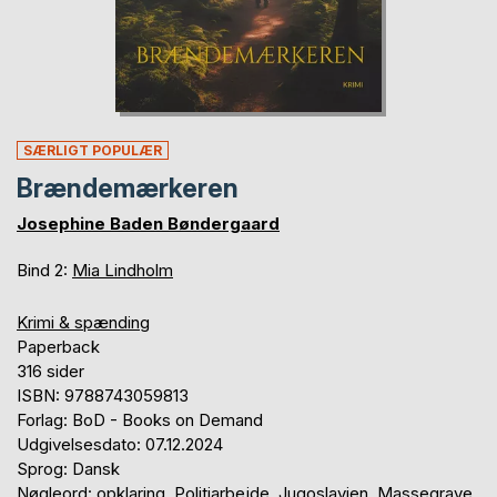
SÆRLIGT POPULÆR
Brændemærkeren
Josephine Baden Bøndergaard
Bind 2:
Mia Lindholm
Krimi & spænding
Paperback
316 sider
ISBN: 9788743059813
Forlag: BoD - Books on Demand
Udgivelsesdato: 07.12.2024
Sprog: Dansk
Nøgleord: opklaring, Politiarbejde, Jugoslavien, Massegrave,