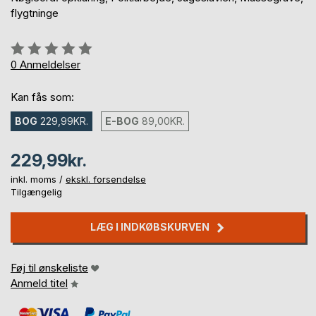
flygtninge
Anmeldelse::
0%
0
Anmeldelser
Kan fås som:
BOG
229,99KR.
E-BOG
89,00KR.
229,99kr.
inkl. moms /
ekskl. forsendelse
Tilgængelig
LÆG I INDKØBSKURVEN
Føj til ønskeliste
Anmeld titel