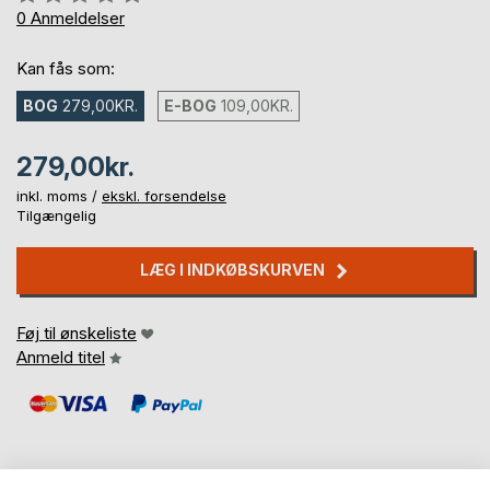
0%
0
Anmeldelser
Kan fås som:
BOG
279,00KR.
E-BOG
109,00KR.
279,00kr.
inkl. moms /
ekskl. forsendelse
Tilgængelig
LÆG I INDKØBSKURVEN
Føj til ønskeliste
Anmeld titel