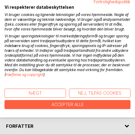
Fortrolighedspolitik
Vi respekterer databeskyttelsen
BESKRIVELSE
Vi bruger cookies og lignende teknologier på vores hjemmeside. Nogle af
dem er væsentlige og teknisk nødvendige. Vi bruger også analysemetoder
(f.eks. cookies eller fingeraftryk og sporing på serversiden) til at måle,
Denne bog henvender sig til de professionelle, som er
hvor ofte vores hjemmeside bliver besøgt, og hvordan den bliver brugt.
omkring børn og unge, der møder døden og sorgen tidligt i
Vi bruger sporingsteknologier til markedsføringsformål og bruger sporing
deres liv.
på serversiden samt tredjepartsudbydere til dette formål, hvilket kan
indebære brug af cookies, fingeraftryk, sporingspixels og IP-adresser på
tværs af enheder. Vi indlejrer også tredjepartsindhold fra andre udbydere
Bogen kan også bruges af børn og unges forældre og
(videoplatforme) på vores hjemmeside. Vi har ingen indflydelse på den
netværk, da den kan skabe større klarhed over de
videre databehandling og eventuelle sporing hos tredjepartsudbyderen.
udfordringer, der naturligt kommer i livet efter et tab.
Med din indstilling giver du dit samtykke til de processer, der er beskrevet
ovenfor. Du kan tilbagekalde dit samtykke med virkning for fremtiden.
Det er en handlingsorienteret bog, der giver nogle konkrete
(
Hæftelse og copyright
)
bud på, hvordan professionelle, netværket og forældre kan
være omkring børn og unge i sorg.
NÆGT
NEJ, TILPAS COOKIES
Bogen kan desuden bruges til at etablere sorgstøtte i alle
former for institutioner og vise vejen for både forældre og
ACCEPTER ALLE
professionelle.
FORFATTER