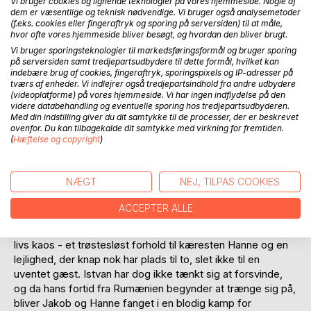
Vi bruger cookies og lignende teknologier på vores hjemmeside. Nogle af
dem er væsentlige og teknisk nødvendige. Vi bruger også analysemetoder
(f.eks. cookies eller fingeraftryk og sporing på serversiden) til at måle,
hvor ofte vores hjemmeside bliver besøgt, og hvordan den bliver brugt.
Vi bruger sporingsteknologier til markedsføringsformål og bruger sporing
på serversiden samt tredjepartsudbydere til dette formål, hvilket kan
indebære brug af cookies, fingeraftryk, sporingspixels og IP-adresser på
BESKRIVELSE
tværs af enheder. Vi indlejrer også tredjepartsindhold fra andre udbydere
(videoplatforme) på vores hjemmeside. Vi har ingen indflydelse på den
videre databehandling og eventuelle sporing hos tredjepartsudbyderen.
En almindelig arbejdsdag bliver begyndelsen på et mareridt
Med din indstilling giver du dit samtykke til de processer, der er beskrevet
for Jakob, da han ved et tilfælde graver en mystisk,
ovenfor. Du kan tilbagekalde dit samtykke med virkning for fremtiden.
(
Hæftelse og copyright
)
gammel kiste op. Indeni finder han Istvan, en flere
hundrede år gammel vampyr, som har overlevet
århundreder i skjul under jorden. Men friheden har en pris,
NÆGT
NEJ, TILPAS COOKIES
og snart står Jakob ansigt til ansigt med en fare, der er
langt større, end han nogensinde havde forestillet sig.
ACCEPTER ALLE
Hjemme i København kæmper Jakob allerede med sit eget
livs kaos - et trøstesløst forhold til kæresten Hanne og en
lejlighed, der knap nok har plads til to, slet ikke til en
uventet gæst. Istvan har dog ikke tænkt sig at forsvinde,
og da hans fortid fra Rumænien begynder at trænge sig på,
bliver Jakob og Hanne fanget i en blodig kamp for