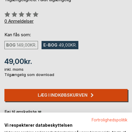
Anmeldelse::
0%
0
Anmeldelser
Kan fås som:
BOG
149,00KR.
E-BOG
49,00KR.
49,00kr.
inkl. moms
Tilgængelig som download
LÆG I INDKØBSKURVEN
Føj til ønskeliste
Anmeld titel
Fortrolighedspolitik
Vi respekterer databeskyttelsen