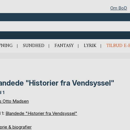
Om BoD
VNING
SUNDHED
FANTASY
LYRIK
TILBUD E-
andede "Historier fra Vendsyssel"
d 1
s Otto Madsen
 1:
Blandede "Historier fra Vendsyssel"
orie & biografier