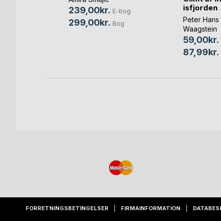
isfjorden
239,00kr.
E-bog
Peter Hans
299,00kr.
Bog
Waagstein
-bog
59,00kr.
Bog
87,99kr.
FORRETNINGSBETINGELSER
FIRMAINFORMATION
DATABES