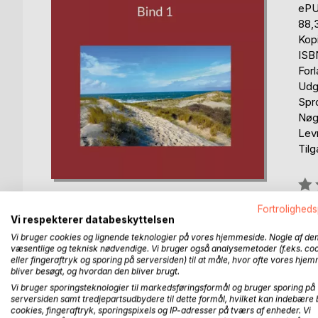
eP
88,
Kop
ISB
For
Udg
Spr
Nøgl
Levn
Til
Anm
0%
Fortroligheds
Kan
Vi respekterer databeskyttelsen
Vi bruger cookies og lignende teknologier på vores hjemmeside. Nogle af de
væsentlige og teknisk nødvendige. Vi bruger også analysemetoder (f.eks. co
eller fingeraftryk og sporing på serversiden) til at måle, hvor ofte vores hje
bliver besøgt, og hvordan den bliver brugt.
Vi bruger sporingsteknologier til markedsføringsformål og bruger sporing på
serversiden samt tredjepartsudbydere til dette formål, hvilket kan indebære 
BESKRIVELSE
FORFATTER
PRESSEN 
cookies, fingeraftryk, sporingspixels og IP-adresser på tværs af enheder. Vi