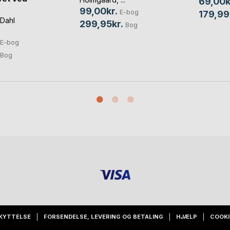
69,00k
99,00kr.
E-bog
179,99
 Dahl
299,95kr.
Bog
E-bog
Bog
KYTTELSE
FORSENDELSE, LEVERING OG BETALING
HJÆLP
COOKI