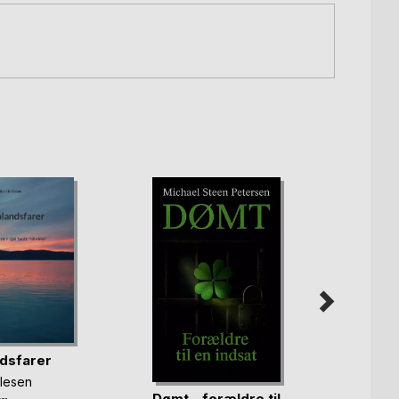
dsfarer
Olesen
Dømt - forældre til
Mysti