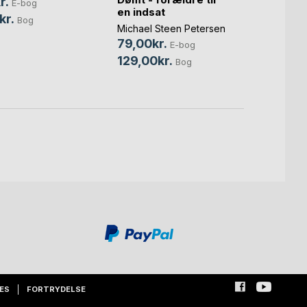
r.
E-bog
en indsat
Jørge
kr.
Bog
Michael Steen Petersen
Søren
79,00kr.
65,0
E-bog
129,00kr.
100,
Bog
ES
FORTRYDELSE