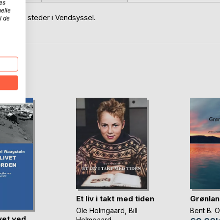
es
elle
skellige steder i Vendsyssel.
l de
l"
D
Et liv i takt med tiden
Grønlan
Ole Holmgaard
,
Bill
Bent B. 
ivet ved
Holmgaard
, ...