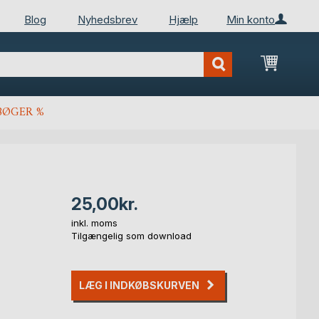
Blog
Nyhedsbrev
Hjælp
Min konto
Min ind
BØGER %
25,00kr.
inkl. moms
Tilgængelig som download
LÆG I INDKØBSKURVEN