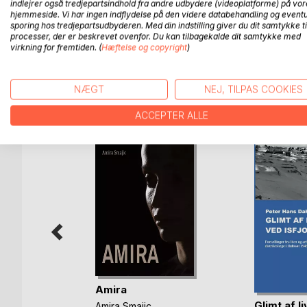
indlejrer også tredjepartsindhold fra andre udbydere (videoplatforme) på vor
hjemmeside. Vi har ingen indflydelse på den videre databehandling og eventu
En samling med Lokalhistoriske fortællinger fra for
sporing hos tredjepartsudbyderen. Med din indstilling giver du dit samtykke ti
processer, der er beskrevet ovenfor. Du kan tilbagekalde dit samtykke med
Bogen hedder: Blandede "Historier fra Vendsysse
virkning for fremtiden. (
Hæftelse og copyright
)
NÆGT
NEJ, TILPAS COOKIES
FLERE TITLER HOS
Bo
ACCEPTER ALLE
Amira
Glimt af l
læse
Amira Smajic