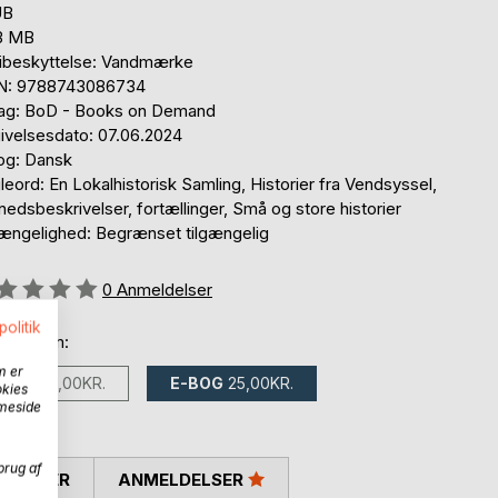
UB
3 MB
ibeskyttelse: Vandmærke
N: 9788743086734
lag: BoD - Books on Demand
ivelsesdato: 07.06.2024
og: Dansk
eord: En Lokalhistorisk Samling, Historier fra Vendsyssel,
edsbeskrivelser, fortællinger, Små og store historier
gængelighed: Begrænset tilgængelig
eldelse::
0
Anmeldelser
politik
 fås som:
m er
BOG
199,00KR.
E-BOG
25,00KR.
okies
mmeside
brug af
SKRIVER
ANMELDELSER