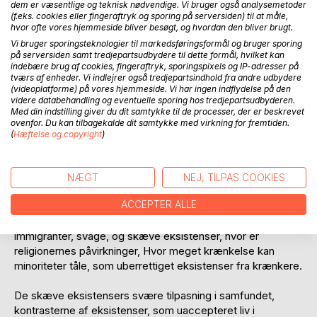
dem er væsentlige og teknisk nødvendige. Vi bruger også analysemetoder
(f.eks. cookies eller fingeraftryk og sporing på serversiden) til at måle,
hvor ofte vores hjemmeside bliver besøgt, og hvordan den bliver brugt.
Vi bruger sporingsteknologier til markedsføringsformål og bruger sporing
på serversiden samt tredjepartsudbydere til dette formål, hvilket kan
BESKRIVELSE
indebære brug af cookies, fingeraftryk, sporingspixels og IP-adresser på
tværs af enheder. Vi indlejrer også tredjepartsindhold fra andre udbydere
(videoplatforme) på vores hjemmeside. Vi har ingen indflydelse på den
videre databehandling og eventuelle sporing hos tredjepartsudbyderen.
Ayse Narts digte er en forlængelse af sine billeders
Med din indstilling giver du dit samtykke til de processer, der er beskrevet
håbefulde kontrastsammensmeltninger – overført med et
ovenfor. Du kan tilbagekalde dit samtykke med virkning for fremtiden.
poetisk oprør mellem over og underverdens skove af livets
(
Hæftelse og copyright
)
urimeligheder der findes overalt på Planeten. Betydningen
af poesien er skrevet fra det indre mod det ydre i samme
kontekst som oprør sker.
NÆGT
NEJ, TILPAS COOKIES
ACCEPTER ALLE
Poesien stiller spørgsmålene om - Minoriteterne udelukkes
i samfund. Homoseksuelle, handicappede, ældre,
immigranter, svage, og skæve eksistenser, hvor er
religionernes påvirkninger, Hvor meget krænkelse kan
minoriteter tåle, som uberrettiget eksistenser fra krænkere.
De skæve eksistensers svære tilpasning i samfundet,
kontrasterne af eksistenser, som uaccepteret liv i