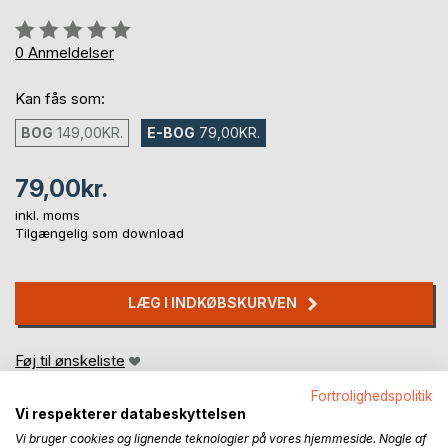
Anmeldelse::
0%
0
Anmeldelser
Kan fås som:
BOG
149,00KR.
E-BOG
79,00KR.
79,00kr.
inkl. moms
Tilgængelig som download
LÆG I INDKØBSKURVEN
Føj til ønskeliste
Anmeld titel
Fortrolighedspolitik
Vi respekterer databeskyttelsen
Vi bruger cookies og lignende teknologier på vores hjemmeside. Nogle af