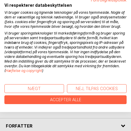
BESKRIVELSE
Vi respekterer databeskyttelsen
Vi bruger cookies og lignende teknologier på vores hjemmeside. Nogle af
Big E er det engelsk/amerikanske udtryk for Mount
dem er væsentlige og teknisk nødvendige. Vi bruger også analysemetoder
(f.eks. cookies eller fingeraftryk og sporing på serversiden) til at måle,
Everest. En meget stærk dansk ekspedition med 6 erfarne
hvor ofte vores hjemmeside bliver besøgt, og hvordan den bliver brugt.
klatrere forsøgte i år 2000, at sætte så mange klatrere på
Vi bruger sporingsteknologier til markedsføringsformål og bruger sporing
toppen som muligt.
på serversiden samt tredjepartsudbydere til dette formål, hvilket kan
Desuden var det planen for flere af klatrerne at blive de
indebære brug af cookies, fingeraftryk, sporingspixels og IP-adresser på
tværs af enheder. Vi indlejrer også tredjepartsindhold fra andre udbydere
første danskere, som besteg verdens højeste bjerg uden
(videoplatforme) på vores hjemmeside. Vi har ingen indflydelse på den
brug af iltflasker.
videre databehandling og eventuelle sporing hos tredjepartsudbyderen.
Ekspeditionen blev undervejs beskrevet i dagbøger, som
Med din indstilling giver du dit samtykke til de processer, der er beskrevet
alle deltagerne bidrog til og som blev offentliggjort på
ovenfor. Du kan tilbagekalde dit samtykke med virkning for fremtiden.
(
Hæftelse og copyright
)
hovedsponsorens, Thrane & Thrane, hjemmeside.
Denne dagbog beretter om de skuffelser, overraskelser og
ikke mindst store glæder og succes, som ekspeditionens
NÆGT
NEJ, TILPAS COOKIES
medlemmer oplevede undervejs. Det er første gang
dagbøgerne udkommer som bog.
ACCEPTER ALLE
Dagbogsnotaterne er rigt illustreret hovedsagelig med Bos
smukke billeder fra den begivenhedsrige ekspedition.
FORFATTER