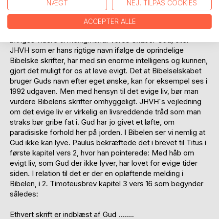
NÆGT
NEJ, TILPAS COOKIES
komme til at stå endnu mere tomme end de allerede gør,
og flere præster vil sikkert stå uden arbejde. Dette har
ACCEPTER ALLE
temmelig sikkert en indflydelse på at løftet fra Gud ikke
bringes videre til menigmand. Vores Skaber Gud, eller
JHVH som er hans rigtige navn ifølge de oprindelige
Bibelske skrifter, har med sin enorme intelligens og kunnen,
gjort det muligt for os at leve evigt. Det at Bibelselskabet
bruger Guds navn efter eget ønske, kan for eksempel ses i
1992 udgaven. Men med hensyn til det evige liv, bør man
vurdere Bibelens skrifter omhyggeligt. JHVH´s vejledning
om det evige liv er virkelig en livsreddende tråd som man
straks bør gribe fat i. Gud har jo givet et løfte, om
paradisiske forhold her på jorden. I Bibelen ser vi nemlig at
Gud ikke kan lyve. Paulus bekræftede det i brevet til Titus i
første kapitel vers 2, hvor han pointerede: Med håb om
evigt liv, som Gud der ikke lyver, har lovet for evige tider
siden. I relation til det er der en opløftende melding i
Bibelen, i 2. Timoteusbrev kapitel 3 vers 16 som begynder
således:
Ethvert skrift er indblæst af Gud ........