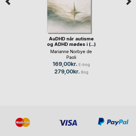
AuDHD når autisme
og ADHD mødes i (...)
Marianne Norbye de
Paoli
169,00kr.
E-bog
279,00kr.
Bog