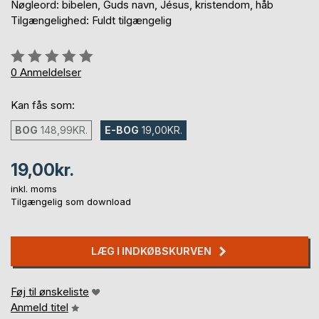
Nøgleord: bibelen, Guds navn, Jésus, kristendom, håb
Tilgængelighed: Fuldt tilgængelig
Anmeldelse::
0%
0
Anmeldelser
Kan fås som:
BOG
148,99KR.
E-BOG
19,00KR.
19,00kr.
inkl. moms
Tilgængelig som download
LÆG I INDKØBSKURVEN
Føj til ønskeliste
Anmeld titel