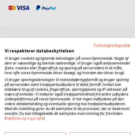
BESKRIVELSE
Fortrolighedspolitik
Vi respekterer databeskyttelsen
Få en evig og lykkelig fremtid på jorden! Gå ikke ind på den
Vi bruger cookies og lignende teknologier på vores hjemmeside. Nogle af
dem er væsentlige og teknisk nødvendige. Vi bruger også analysemetoder
vej som Det Danske Bibelselskab anbefaler. For i
(f.eks. cookies eller fingeraftryk og sporing på serversiden) til at måle,
modsætning til den stædige holdning selskabets redaktion
hvor ofte vores hjemmeside bliver besøgt, og hvordan den bliver brugt.
har ved, at stå fast på kristenhedens opfattelse af
Vi bruger sporingsteknologier til markedsføringsformål og bruger sporing
skrifterne. Ja så er der faktisk en vidunderlig gave at finde i
på serversiden samt tredjepartsudbydere til dette formål, hvilket kan
indebære brug af cookies, fingeraftryk, sporingspixels og IP-adresser på
Guds ord; noget som selskabet desværre ikke ønsker, at
tværs af enheder. Vi indlejrer også tredjepartsindhold fra andre udbydere
slå øjnene op for. Det ligger nemlig sådan at Bibelen faktisk
(videoplatforme) på vores hjemmeside. Vi har ingen indflydelse på den
viser vejen til, et evigt og lykkeligt liv under fredelige
videre databehandling og eventuelle sporing hos tredjepartsudbyderen.
forhold, her på jorden. Og det er slet ikke en drøm, som
Med din indstilling giver du dit samtykke til de processer, der er beskrevet
ovenfor. Du kan tilbagekalde dit samtykke med virkning for fremtiden.
mange måske mener at det er, for håbet fra Gud er
(
Hæftelse og copyright
)
realistisk. Og det er naturligvis vigtigt at alle og enhver
bliver oplyst om den mulighed der er, uanset hvor de
opholder sig. Kirkerne vil i et sådant tilfælde, godt nok