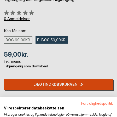
Anmeldelse::
0%
0
Anmeldelser
Kan fås som:
BOG
99,00KR.
E-BOG
59,00KR.
59,00kr.
inkl. moms
Tilgængelig som download
LÆG I INDKØBSKURVEN
Føj til ønskeliste
Fortrolighedspolitik
Anmeld titel
Vi respekterer databeskyttelsen
Vi bruger cookies og lignende teknologier på vores hjemmeside. Nogle af