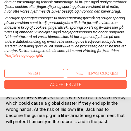
dem er væsentlige og teknisk nødvendige. Vi bruger også analysemetoder
(f.eks. cookies eller fingeraftryk og sporing på serversiden) til at måle,
hvor ofte vores hjemmeside bliver besøgt, og hvordan den bliver brugt.
Vi bruger sporingsteknologier til markedsføringsformål og bruger sporing
på serversiden samt tredjepartsudbydere til dette formål, hvilket kan
indebære brug af cookies, fingeraftryk, sporingspixels og IP-adresser på
BESKRIVELSE
tværs af enheder. Vi indlejrer også tredjepartsindhold fra andre udbydere
(videoplatforme) på vores hjemmeside. Vi har ingen indflydelse på den
videre databehandling og eventuelle sporing hos tredjepartsudbyderen.
Med din indstilling giver du dit samtykke til de processer, der er beskrevet
Jack teaches palaeontology at the city's university and he
ovenfor. Du kan tilbagekalde dit samtykke med virkning for fremtiden.
bores not only his students, but also himself. However,
(
Hæftelse og copyright
)
when his old professor gives him a rare dinosaur claw, his
curiosity is reawakened. Gradually, Jack gains the
Professor's trust and it soon becomes clear that the old
NÆGT
NEJ, TILPAS COOKIES
man has more than ancient fossils hidden in his basement.
ACCEPTER ALLE
However, both the Russian and the American intelligence
services have caught wind of the Professor's experiments,
which could cause a global disaster if they end up in the
wrong hands. At the risk of his own life, Jack has to
become the guinea pig in a life-threatening experiment that
will protect humanity in the future ... and in the past!