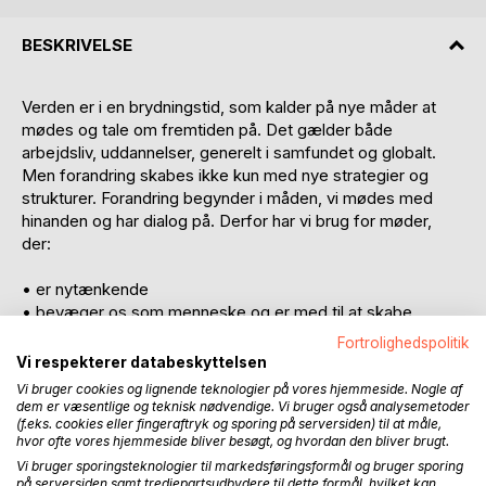
BESKRIVELSE
Verden er i en brydningstid, som kalder på nye måder at
mødes og tale om fremtiden på. Det gælder både
arbejdsliv, uddannelser, generelt i samfundet og globalt.
Men forandring skabes ikke kun med nye strategier og
strukturer. Forandring begynder i måden, vi mødes med
hinanden og har dialog på. Derfor har vi brug for møder,
der:
• er nytænkende
• bevæger os som menneske og er med til at skabe
mening
Fortrolighedspolitik
• er med til at forandre verden gennem brud med vante
Vi respekterer databeskyttelsen
forestillinger
Vi bruger cookies og lignende teknologier på vores hjemmeside. Nogle af
• faciliteres, så de ikke bliver for formelle, mekaniske og
dem er væsentlige og teknisk nødvendige. Vi bruger også analysemetoder
(f.eks. cookies eller fingeraftryk og sporing på serversiden) til at måle,
ofte intetsigende.
hvor ofte vores hjemmeside bliver besøgt, og hvordan den bliver brugt.
Vi bruger sporingsteknologier til markedsføringsformål og bruger sporing
Det er den slags møder, denne bog handler om.
på serversiden samt tredjepartsudbydere til dette formål, hvilket kan