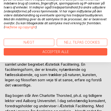
Målsøgende møder - der kan hjælpe os til at se og møde
indebære brug af cookies, fingeraftryk, sporingspixels og IP-adresser på
situationer, opgaver, verden, livet og hinanden på en ikke-
tværs af enheder. Vi indlejrer også tredjepartsindhold fra andre udbydere
(videoplatforme) på vores hjemmeside. Vi har ingen indflydelse på den
dømmende og begrænsende, men åben, modig og
videre databehandling og eventuelle sporing hos tredjepartsudbyderen.
forundret måde. Vi har brug for møder, hvor vi lytter til
Med din indstilling giver du dit samtykke til de processer, der er beskrevet
hinanden, er nærværende, mærker efter og tør følge vores
ovenfor. Du kan tilbagekalde dit samtykke med virkning for fremtiden.
(
Hæftelse og copyright
)
intuition og hjerte for noget, der er visionært og
livsnærende. Bevægende møder, der kan lede hen til mere
meningsfulde og vise svar og handlinger.
NÆGT
NEJ, TILPAS COOKIES
Med denne bog i hånden får du en række konkrete greb,
ACCEPTER ALLE
forskningsbaserede procesmetoder og teoretiske
perspektiver til at skabe netop den form for møder -
samlet under begrebet Æstetisk Facilitering. En
faciliteringsform, der er kreativ, nytænkende og
fællesskabende, og som trækker på naturen, kunsten,
legen og filosofien som veje til at sanse, erfare og forstå
det væsentlige.
Bag bogen står Ann Charlotte Thorsted, ph.d. og tidligere
lektor ved Aalborg Universitet. I dag selvstændig konsulent,
foredragsholder og underviser i Æstetisk Facilitering. Med