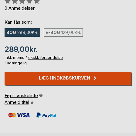
0%
0
Anmeldelser
Kan fås som:
BOG
289,00KR.
E-BOG
129,00KR.
289,00kr.
inkl. moms /
ekskl. forsendelse
Tilgængelig
LÆG I INDKØBSKURVEN
Føj til ønskeliste
Anmeld titel