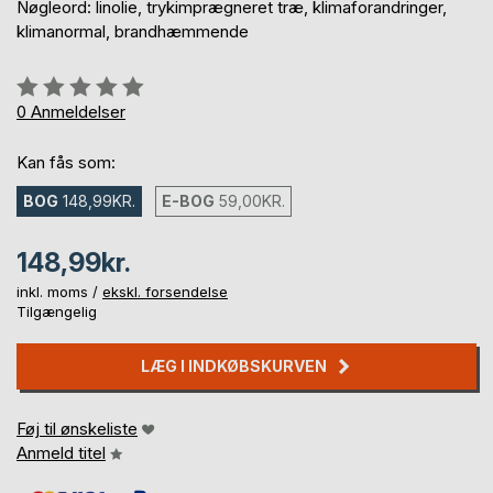
Nøgleord: linolie, trykimprægneret træ, klimaforandringer,
klimanormal, brandhæmmende
Anmeldelse::
0%
0
Anmeldelser
Kan fås som:
BOG
148,99KR.
E-BOG
59,00KR.
148,99kr.
inkl. moms /
ekskl. forsendelse
Tilgængelig
LÆG I INDKØBSKURVEN
Føj til ønskeliste
Anmeld titel