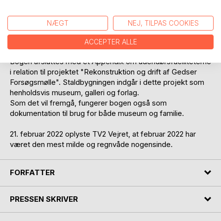
nyere tid og fra ældre praksisser.
Klimaforandringerne skaber nye risici for vores bygninger.
NÆGT
NEJ, TILPAS COOKIES
Du kan selv gøre meget for at behandle og forebygge et
angreb. Med enkle værktøjer, tagkonstruktionsafstivning
ACCEPTER ALLE
og forskellige beskyttelsesbehandlinger.
Bogen afsluttes med et Appendix om udendørsfaciliteterne
i relation til projektet "Rekonstruktion og drift af Gedser
Forsøgsmølle". Staldbygningen indgår i dette projekt som
henholdsvis museum, galleri og forlag.
Som det vil fremgå, fungerer bogen også som
dokumentation til brug for både museum og familie.
21. februar 2022 oplyste TV2 Vejret, at februar 2022 har
været den mest milde og regnvåde nogensinde.
FORFATTER
PRESSEN SKRIVER