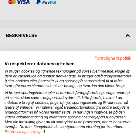
BESKRIVELSE
Ifølge DMI (Danmarks Meteorologiske Institut ) er en Ny
Fortrolighedspolitik
Klimanormal introduceret:.
Vi respekterer databeskyttelsen
Før 2020 sammenlignede vi opgørelser for vejret med den
Vi bruger cookies og lignende teknologier på vores hjemmeside. Nogle af
tidligere klimanormal, der dækkede over perioden 1961-
dem er væsentlige og teknisk nødvendige. Vi bruger også analysemetoder
1990, men siden da har det danske klima forandret sig . Det
(f.eks. cookies eller fingeraftryk og sporing på serversiden) til at måle,
er blevet både varmere og vådere. Den nye klimanormal
hvor ofte vores hjemmeside bliver besøgt, og hvordan den bliver brugt.
for perioden 1991-2020 er således i gennemsnit over et helt
Vi bruger sporingsteknologier til markedsføringsformål og bruger sporing
år blevet 1,0 grad varmere og 47 mm vådere end
på serversiden samt tredjepartsudbydere til dette formål, hvilket kan
indebære brug af cookies, fingeraftryk, sporingspixels og IP-adresser på
klimanormalen for perioden 1961-1990.
tværs af enheder. Vi indlejrer også tredjepartsindhold fra andre udbydere
(videoplatforme) på vores hjemmeside. Vi har ingen indflydelse på den
Varmere og vådere vejr betyder perfekte forhold for
videre databehandling og eventuelle sporing hos tredjepartsudbyderen.
Med din indstilling giver du dit samtykke til de processer, der er beskrevet
borebiller såvel som for skimmelsvamp. Bogen beskriver,
ovenfor. Du kan tilbagekalde dit samtykke med virkning for fremtiden.
ved fotos og kildehenvisninger, metoder til bekæmpelse af
(
Hæftelse og copyright
)
borebiller og skimmel, baseret på anbefalinger fra fagfolk i