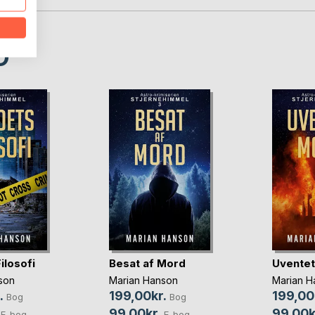
D
ilosofi
Besat af Mord
Uvente
son
Marian Hanson
Marian H
.
199,00kr.
199,00
Bog
Bog
99,00kr.
99,00k
E-bog
E-bog