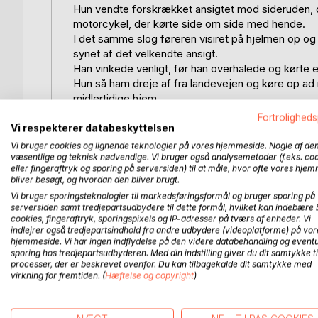
Hun vendte forskrækket ansigtet mod sideruden, 
motorcykel, der kørte side om side med hende.
I det samme slog føreren visiret på hjelmen op o
synet af det velkendte ansigt.
Han vinkede venligt, før han overhalede og kørte et
Hun så ham dreje af fra landevejen og køre op 
midlertidige hjem.
Så var hun alligevel ikke helt alene i aften...
Fortroligheds
Vi respekterer databeskyttelsen
Emma Johnson ser en stærk advarsel om ekstrem v
Vi bruger cookies og lignende teknologier på vores hjemmeside. Nogle af de
Klienten føler imidlertid, at hun allerede har genne
væsentlige og teknisk nødvendige. Vi bruger også analysemetoder (f.eks. co
eller fingeraftryk og sporing på serversiden) til at måle, hvor ofte vores hje
til en massakre på landevejen, hvor hun så en skik
bliver besøgt, og hvordan den bliver brugt.
Og kort efter blev hendes voldelige kæreste dræb
Vi bruger sporingsteknologier til markedsføringsformål og bruger sporing på
serversiden samt tredjepartsudbydere til dette formål, hvilket kan indebære 
Hun har dog en nagende fornemmelse af, at der er 
cookies, fingeraftryk, sporingspixels og IP-adresser på tværs af enheder. Vi
indlejrer også tredjepartsindhold fra andre udbydere (videoplatforme) på vor
Noget hun véd, men ikke kan komme i tanker om.
hjemmeside. Vi har ingen indflydelse på den videre databehandling og eventu
sporing hos tredjepartsudbyderen. Med din indstilling giver du dit samtykke ti
Først på et sent tidspunkt træder mindet tydeligt 
processer, der er beskrevet ovenfor. Du kan tilbagekalde dit samtykke med
virkning for fremtiden. (
Hæftelse og copyright
)
Men da er hun alene med morderen...
"Bedragerisk Mord" er sjette bind i serien "Stj