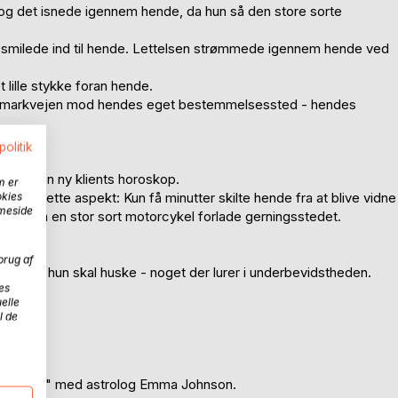
og det isnede igennem hende, da hun så den store sorte
g smilede ind til hende. Lettelsen strømmede igennem hende ved
 lille stykke foran hende.
ad markvejen mod hendes eget bestemmelsessted - hendes
politik
old i en ny klients horoskop.
m er
mlevet dette aspekt: Kun få minutter skilte hende fra at blive vidne
okies
mmeside
kelse på en stor sort motorcykel forlade gerningsstedet.
t.
brug af
noget, hun skal huske - noget der lurer i underbevidstheden.
es
elle
l de
frem.
ernehimmel" med astrolog Emma Johnson.