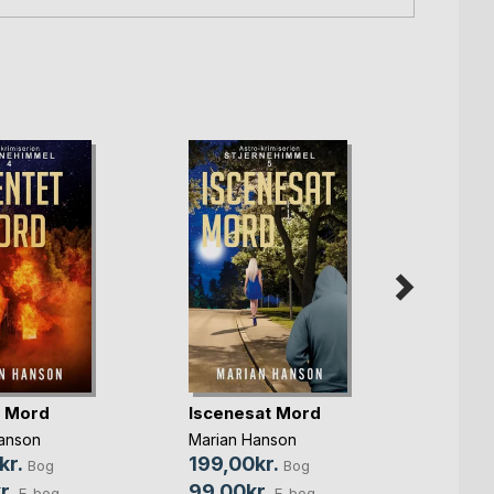
t Mord
Iscenesat Mord
Schme
anson
Marian Hanson
Kim Mi
Schrew
kr.
199,00kr.
Bog
Bog
200,
r.
99,00kr.
E-bog
E-bog