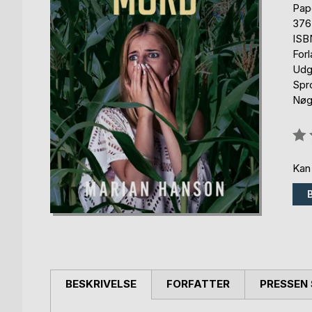
Pap
376
ISB
For
Udg
Spr
Nøgl
Anm
0%
Kan
BESKRIVELSE
FORFATTER
PRESSEN 