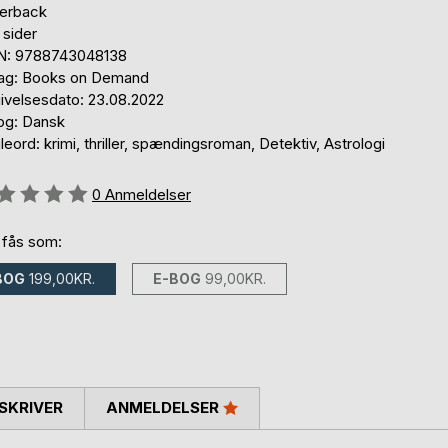
erback
 sider
N: 9788743048138
lag: Books on Demand
ivelsesdato: 23.08.2022
og: Dansk
eord: krimi, thriller, spændingsroman, Detektiv, Astrologi
eldelse::
0
Anmeldelser
 fås som:
BOG
199,00KR.
E-BOG
99,00KR.
SKRIVER
ANMELDELSER