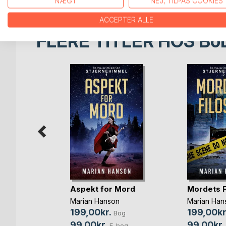
NÆGT
NEJ, TILPAS COOKIES
ACCEPTER ALLE
FLERE TITLER HOS
Bo
 aldrig
Aspekt for Mord
Mordets F
Marian Hanson
Marian Han
199,00kr.
199,00kr
Bog
og
99,00kr.
99,00kr.
E-bog