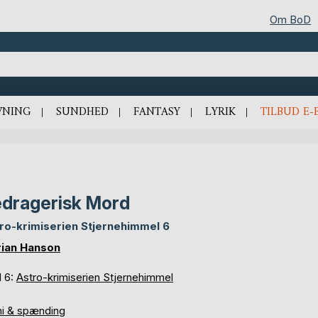
Om BoD
VNING
SUNDHED
FANTASY
LYRIK
TILBUD E-
dragerisk Mord
ro-krimiserien Stjernehimmel 6
ian Hanson
d 6:
Astro-krimiserien Stjernehimmel
mi & spænding