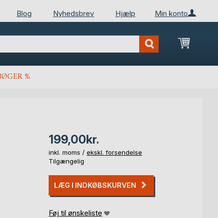
Blog
Nyhedsbrev
Hjælp
Min konto
Min ind
BØGER %
199,00kr.
inkl. moms /
ekskl. forsendelse
Tilgængelig
LÆG I INDKØBSKURVEN
Føj til ønskeliste