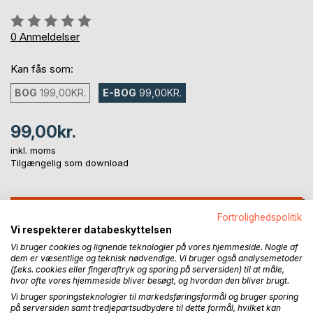
Anmeldelse::
0%
0
Anmeldelser
Kan fås som:
BOG
199,00KR.
E-BOG
99,00KR.
99,00kr.
inkl. moms
Tilgængelig som download
LÆG I INDKØBSKURVEN
Fortrolighedspolitik
Vi respekterer databeskyttelsen
Vi bruger cookies og lignende teknologier på vores hjemmeside. Nogle af
Føj til ønskeliste
dem er væsentlige og teknisk nødvendige. Vi bruger også analysemetoder
Anmeld titel
(f.eks. cookies eller fingeraftryk og sporing på serversiden) til at måle,
hvor ofte vores hjemmeside bliver besøgt, og hvordan den bliver brugt.
Vi bruger sporingsteknologier til markedsføringsformål og bruger sporing
på serversiden samt tredjepartsudbydere til dette formål, hvilket kan