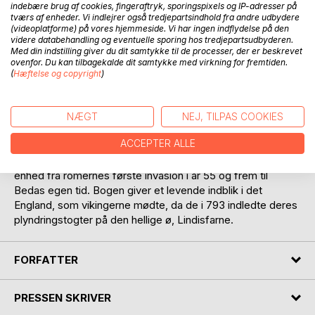
indebære brug af cookies, fingeraftryk, sporingspixels og IP-adresser på
tværs af enheder. Vi indlejrer også tredjepartsindhold fra andre udbydere
(videoplatforme) på vores hjemmeside. Vi har ingen indflydelse på den
videre databehandling og eventuelle sporing hos tredjepartsudbyderen.
Med din indstilling giver du dit samtykke til de processer, der er beskrevet
BESKRIVELSE
ovenfor. Du kan tilbagekalde dit samtykke med virkning for fremtiden.
(
Hæftelse og copyright
)
Anglernes kirkehistorie er, som det fremgår, skrevet i år 731
af den engelske munk Beda. Heri skildres det splittede
NÆGT
NEJ, TILPAS COOKIES
engelske rige og den spirende kristendom, der udfordrer
ACCEPTER ALLE
folkets gamle skikke. I kronologisk orden følges
begivenhedernes gang og kampen for religiøs og politisk
enhed fra romernes første invasion i år 55 og frem til
Bedas egen tid. Bogen giver et levende indblik i det
England, som vikingerne mødte, da de i 793 indledte deres
plyndringstogter på den hellige ø, Lindisfarne.
FORFATTER
PRESSEN SKRIVER