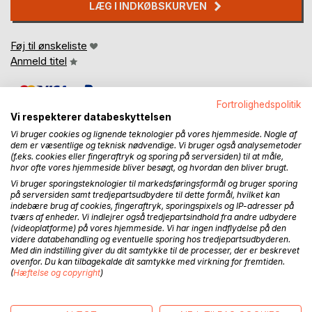
LÆG I INDKØBSKURVEN
Føj til ønskeliste
Anmeld titel
Fortrolighedspolitik
Vi respekterer databeskyttelsen
Vi bruger cookies og lignende teknologier på vores hjemmeside. Nogle af
dem er væsentlige og teknisk nødvendige. Vi bruger også analysemetoder
(f.eks. cookies eller fingeraftryk og sporing på serversiden) til at måle,
BESKRIVELSE
hvor ofte vores hjemmeside bliver besøgt, og hvordan den bliver brugt.
Vi bruger sporingsteknologier til markedsføringsformål og bruger sporing
på serversiden samt tredjepartsudbydere til dette formål, hvilket kan
indebære brug af cookies, fingeraftryk, sporingspixels og IP-adresser på
Many women live for years with a sense of being different
tværs af enheder. Vi indlejrer også tredjepartsindhold fra andre udbydere
without fully understanding why.
(videoplatforme) på vores hjemmeside. Vi har ingen indflydelse på den
videre databehandling og eventuelle sporing hos tredjepartsudbyderen.
AuDHD - Understanding Autism and ADHD in Women's
Med din indstilling giver du dit samtykke til de processer, der er beskrevet
ovenfor. Du kan tilbagekalde dit samtykke med virkning for fremtiden.
Lives offers a nuanced insight into experiences that are
(
Hæftelse og copyright
)
often overlooked when autism and ADHD present in ways
that do not match classic descriptions.