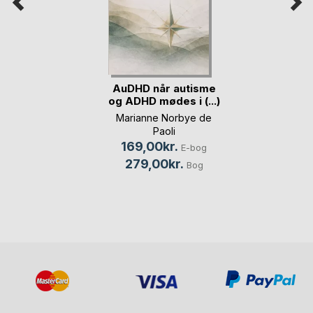
AuDHD når autisme
og ADHD mødes i (...)
Marianne Norbye de
Paoli
169,00kr.
E-bog
279,00kr.
Bog