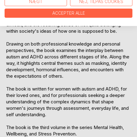
NÆGT
NEJ, TILPAS COOKIES
The book explores patterns that many women only
recognise later in life: the extra energy spent trying to fit in,
ACCEPTER ALLE
the highly developed strategies used to hide what feels
difficult, and the recurring sense of not quite belonging
within society's ideas of how one is supposed to be.
Drawing on both professional knowledge and personal
perspectives, the book examines the interplay between
autism and ADHD across different stages of life. Along the
way, it highlights central themes such as masking, identity
development, hormonal influences, and encounters with
the expectations of others.
The book is written for women with autism and ADHD, for
their loved ones, and for professionals seeking a deeper
understanding of the complex dynamics that shape
women's journeys through assessment, everyday life, and
self understanding.
The book is the third volume in the series Mental Health,
Wellbeing, and Stress Prevention.