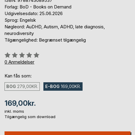
ISBN: 9788743089537
Forlag: BoD - Books on Demand
Udgivelsesdato: 25.06.2026
Sprog: Engelsk
Nøgleord: AuDHD, Autism, ADHD, late diagnosis,
neurodiversity
Tilgængelighed: Begrænset tilgængelig
Anmeldelse::
0%
0
Anmeldelser
Kan fås som:
BOG
279,00KR.
E-BOG
169,00KR.
169,00kr.
inkl. moms
Tilgængelig som download