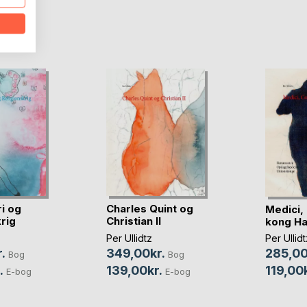
D
i og
Charles Quint og
Medici,
rig
Christian II
kong H
Per Ullidtz
Per Ullidt
.
349,00kr.
285,00
Bog
Bog
.
139,00kr.
119,00k
E-bog
E-bog