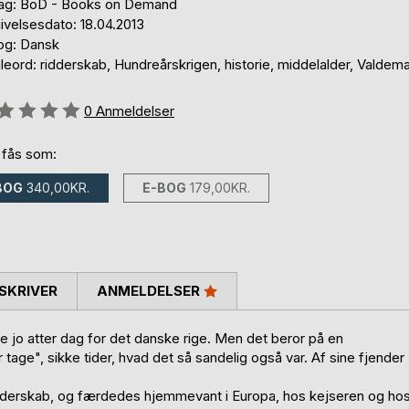
lag: BoD - Books on Demand
ivelsesdato: 18.04.2013
og: Dansk
eord: ridderskab, Hundreårskrigen, historie, middelalder, Valdem
eldelse::
0
Anmeldelser
 fås som:
BOG
340,00KR.
E-BOG
179,00KR.
SKRIVER
ANMELDELSER
bte jo atter dag for det danske rige. Men det beror på en
 tage", sikke tider, hvad det så sandelig også var. Af sine fjender
ridderskab, og færdedes hjemmevant i Europa, hos kejseren og ho