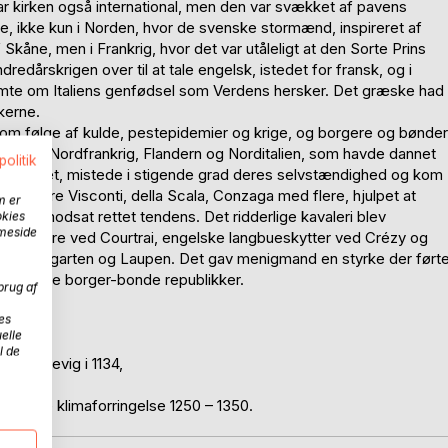
r kirken også international, men den var svækket af pavens
, ikke kun i Norden, hvor de svenske stormænd, inspireret af
 Skåne, men i Frankrig, hvor det var utåleligt at den Sorte Prins
dredårskrigen over til at tale engelsk, istedet for fransk, og i
rømte om Italiens genfødsel som Verdens hersker. Det græske had
rkerne.
 som følge af kulde, pestepidemier og krige, og borgere og bønder
erne i Nordfrankrig, Flandern og Norditalien, som havde dannet
politik
000-tallet, mistede i stigende grad deres selvstændighed og kom
akket være Visconti, della Scala, Conzaga med flere, hjulpet at
m er
en modsat rettet tendens. Det ridderlige kavaleri blev
okies
mmeside
åndværkere ved Courtrai, engelske langbueskytter ved Crézy og
ved Morgarten og Laupen. Det gav menigmand en styrke der ført
lvstændige borger-bonde republikker.
brug af
es
elle
l de
ved Fodevig i 1134,
strofale klimaforringelse 1250 – 1350.