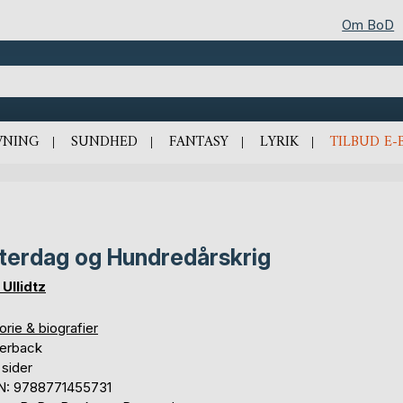
Om BoD
VNING
SUNDHED
FANTASY
LYRIK
TILBUD E-
terdag og Hundredårskrig
 Ullidtz
orie & biografier
erback
 sider
N: 9788771455731