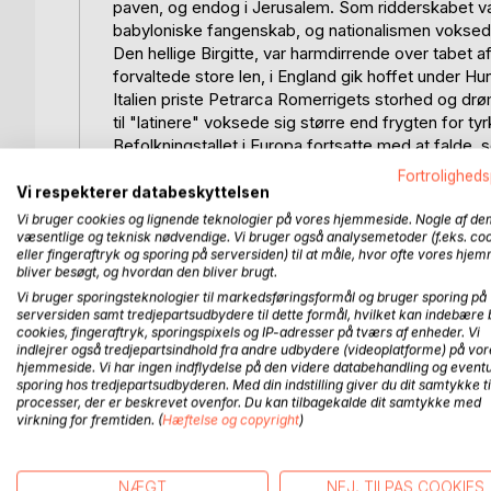
paven, og endog i Jerusalem. Som ridderskabet va
babyloniske fangenskab, og nationalismen voksede
Den hellige Birgitte, var harmdirrende over tabet af
forvaltede store len, i England gik hoffet under Hun
Italien priste Petrarca Romerrigets storhed og d
til "latinere" voksede sig større end frygten for ty
Befolkningstallet i Europa fortsatte med at falde,
forsøgte den ene opstand efter den anden, men by
Fortroligheds
frie, semi-demokratiske, kommuner allerede fra 1
Vi respekterer databeskyttelsen
under fyrsteligt styre, for de italienske bystater t
Vi bruger cookies og lignende teknologier på vores hjemmeside. Nogle af de
condottiere som John Hawkwood. Men der var også 
væsentlige og teknisk nødvendige. Vi bruger også analysemetoder (f.eks. co
eller fingeraftryk og sporing på serversiden) til at måle, hvor ofte vores hje
gentagne gange slået af infanterister: flamske h
bliver besøgt, og hvordan den bliver brugt.
Poitiers og schweiziske borgere og bjergbønder 
Vi bruger sporingsteknologier til markedsføringsformål og bruger sporing på
til et Underhus i det engelske parlament og til se
serversiden samt tredjepartsudbydere til dette formål, hvilket kan indebære 
cookies, fingeraftryk, sporingspixels og IP-adresser på tværs af enheder. Vi
indlejrer også tredjepartsindhold fra andre udbydere (videoplatforme) på vor
hjemmeside. Vi har ingen indflydelse på den videre databehandling og eventu
Bogen er en fortsættelse af:
sporing hos tredjepartsudbyderen. Med din indstilling giver du dit samtykke ti
"Dronning Edels familie", der sluttede med slaget 
processer, der er beskrevet ovenfor. Du kan tilbagekalde dit samtykke med
virkning for fremtiden. (
Hæftelse og copyright
)
"Absalons Europa" om Valdemarerne, til 1241, og
"Opløsningstid – Kulde, Sult og Pest", om den kata
NÆGT
NEJ, TILPAS COOKIES