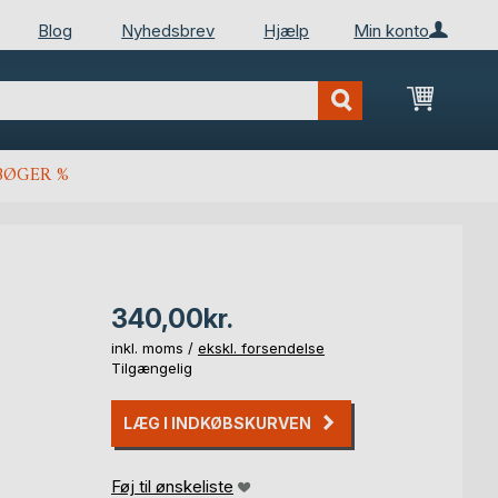
Blog
Nyhedsbrev
Hjælp
Min konto
Min ind
BØGER %
340,00kr.
inkl. moms /
ekskl. forsendelse
Tilgængelig
LÆG I INDKØBSKURVEN
Føj til ønskeliste