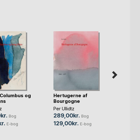
 Columbus og
Hertugerne af
1016 
ans
Bourgogne
Conqu
z
Per Ullidtz
Per Ull
kr.
289,00kr.
350,
Bog
Bog
r.
129,00kr.
179,0
E-bog
E-bog