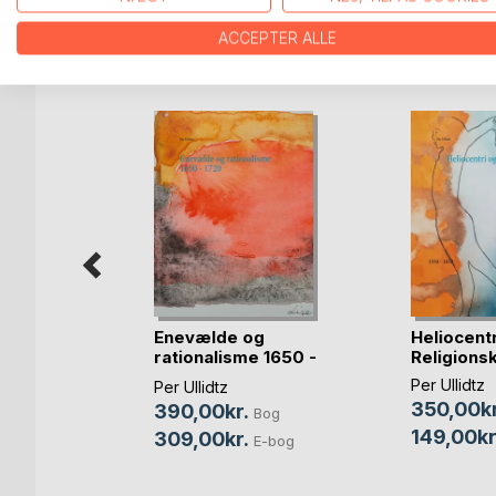
ACCEPTER ALLE
FLERE TITLER HOS
Bo
Enevælde og
Heliocentr
rationalisme 1650 -
Religionsk
1720
Per Ullidtz
Per Ullidtz
350,00kr
390,00kr.
mann
Bog
149,00kr
309,00kr.
E-bog
Bog
bog