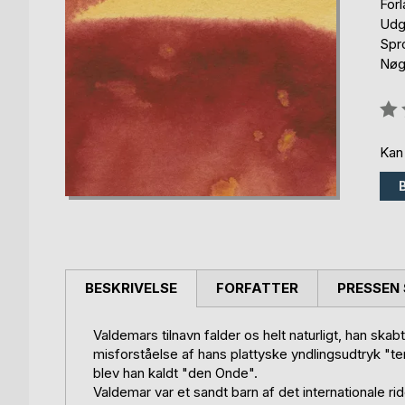
For
Udg
Spr
Nøgl
Anm
0%
Kan
BESKRIVELSE
FORFATTER
PRESSEN 
Valdemars tilnavn falder os helt naturligt, han ska
misforståelse af hans plattyske yndlingsudtryk "ter
blev han kaldt "den Onde".
Valdemar var et sandt barn af det internationale 