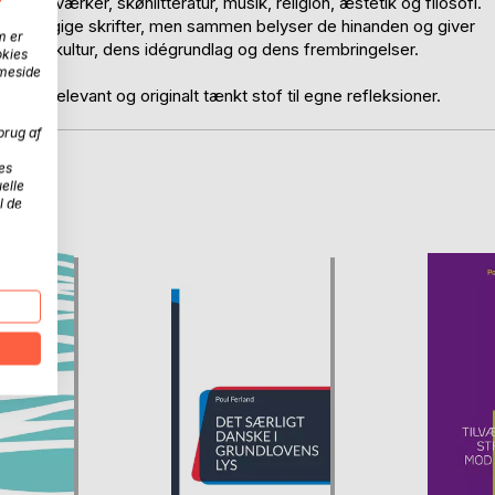
unstværker, skønlitteratur, musik, religion, æstetik og filosofi.
n uafhængige skrifter, men sammen belyser de hinanden og giver
m er
stlige kultur, dens idégrundlag og dens frembringelser.
okies
mmeside
uelt, relevant og originalt tænkt stof til egne refleksioner.
brug af
es
elle
D
l de