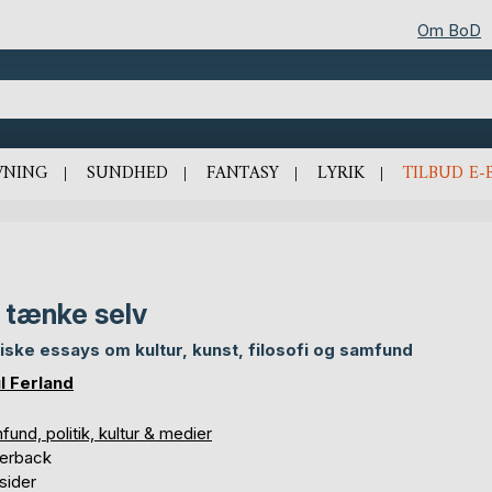
Om BoD
VNING
SUNDHED
FANTASY
LYRIK
TILBUD E-
 tænke selv
tiske essays om kultur, kunst, filosofi og samfund
l Ferland
und, politik, kultur & medier
erback
sider