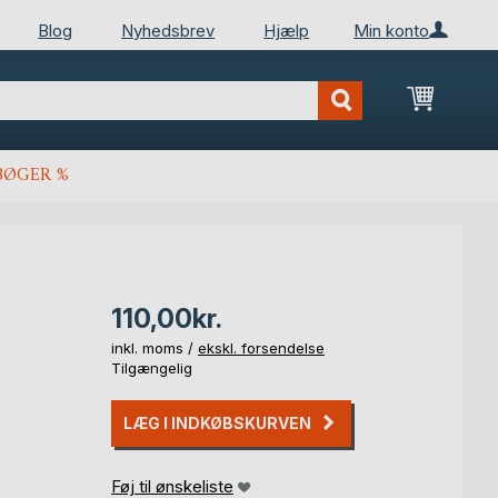
Blog
Nyhedsbrev
Hjælp
Min konto
Min ind
BØGER %
110,00kr.
inkl. moms /
ekskl. forsendelse
Tilgængelig
LÆG I INDKØBSKURVEN
Føj til ønskeliste