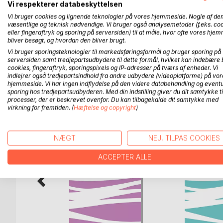
populære værdibegreb, kunstmuseernes rolle, billedk
Vi respekterer databeskyttelsen
Artiklerne er hver især selvstændige, af hinande
Vi bruger cookies og lignende teknologier på vores hjemmeside. Nogle af de
læseren nye vinkler på især den hjemlige og den ve
væsentlige og teknisk nødvendige. Vi bruger også analysemetoder (f.eks. co
eller fingeraftryk og sporing på serversiden) til at måle, hvor ofte vores hje
bliver besøgt, og hvordan den bliver brugt.
En central hensigt med bogen er at give læseren akt
Vi bruger sporingsteknologier til markedsføringsformål og bruger sporing på
serversiden samt tredjepartsudbydere til dette formål, hvilket kan indebære 
cookies, fingeraftryk, sporingspixels og IP-adresser på tværs af enheder. Vi
indlejrer også tredjepartsindhold fra andre udbydere (videoplatforme) på vor
hjemmeside. Vi har ingen indflydelse på den videre databehandling og eventu
FLERE TITLER HOS
Bo
sporing hos tredjepartsudbyderen. Med din indstilling giver du dit samtykke ti
processer, der er beskrevet ovenfor. Du kan tilbagekalde dit samtykke med
virkning for fremtiden. (
Hæftelse og copyright
)
NÆGT
NEJ, TILPAS COOKIES
ACCEPTER ALLE