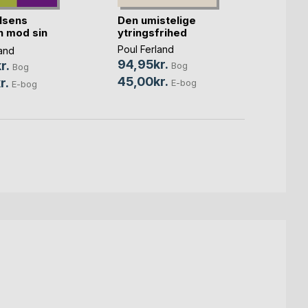
lsens
Den umistelige
Danne
 mod sin
ytringsfrihed
formø
Poul Ferland
Poul F
and
94,95kr.
105,
r.
Bog
Bog
45,00kr.
39,0
r.
E-bog
E-bog