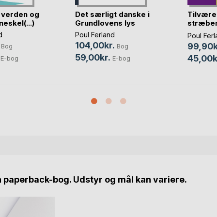
 verden og
Det særligt danske i
Tilvære
eskel(...)
Grundlovens lys
stræben
fred
d
Poul Ferland
Poul Ferl
104,00kr.
99,90k
Bog
Bog
59,00kr.
45,00k
E-bog
E-bog
n paperback-bog. Udstyr og mål kan variere.