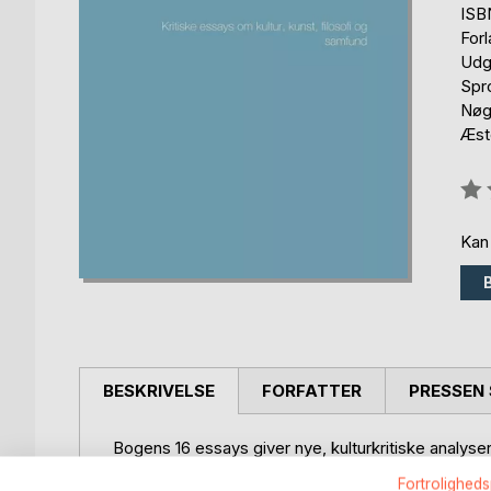
ISB
For
Udg
Spr
Nøgl
Æste
Anm
0%
Kan
BESKRIVELSE
FORFATTER
PRESSEN 
Bogens 16 essays giver nye, kulturkritiske analyse
almengyldig moral, menneskerettighedernes idégru
Fortroligheds