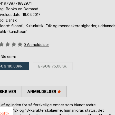
N: 9788771882971
lag: Books on Demand
ivelsesdato: 19.04.2017
og: Dansk
eord: filosofi, Kulturkritik, Etik og menneskerettigheder, uddannel
tik (kunstteori)
eldelse::
0
Anmeldelser
 fås som:
BOG
110,00KR.
E-BOG
75,00KR.
SKRIVER
ANMELDELSER
r af og inden for så forskellige emner som blandt andre
ndlag, 12- og 13-karakterskalaerne, humanioras status, det
politik