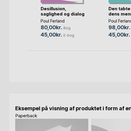
 of
Desillusion,
Den tabte
saglighed og dialog
dens menn
gaard
Bog
Poul Ferland
Poul Ferlan
80,00kr.
98,00kr.
bog
Bog
45,00kr.
45,00kr.
E-bog
Eksempel på visning af produktet i form af e
Paperback