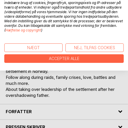
indebære brug af cookies, fingeraftryk, sporingspixels og IP-adresser på
tværs af enheder. Vi indlejrer også tredjepartsindhold fra andre udbydere
(videoplatforme) på vores hjemmeside. Vi har ingen indflydelse på den
videre databehandling og eventuelle sporing hos tredjepartsudbyderen.
Med din indstilling giver du dit samtykke til de processer, der er beskrevet
ovenfor. Du kan tilbagekalde dit samtykke med virkning for fremtiden.
(
Hæftelse og copyright
)
BESKRIVELSE
Follow Astrid's exciting journey through the Viking Age.
NÆGT
NEJ, TILPAS COOKIES
About fighting for herself as a woman in a very male-
ACCEPTER ALLE
dominated society and time.
About keeping the family together. Fighting for a
settlement in Norway.
Follow along during raids, family crises, love, battles and
much more.
About taking over leadership of the settlement after her
overshadowing father.
FORFATTER
PRESSEN SKRIVER