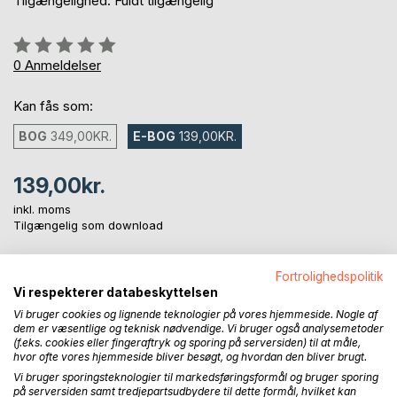
Tilgængelighed: Fuldt tilgængelig
Anmeldelse::
0%
0
Anmeldelser
Kan fås som:
BOG
349,00KR.
E-BOG
139,00KR.
139,00kr.
inkl. moms
Tilgængelig som download
Fortrolighedspolitik
LÆG I INDKØBSKURVEN
Vi respekterer databeskyttelsen
Vi bruger cookies og lignende teknologier på vores hjemmeside. Nogle af
dem er væsentlige og teknisk nødvendige. Vi bruger også analysemetoder
Føj til ønskeliste
(f.eks. cookies eller fingeraftryk og sporing på serversiden) til at måle,
Anmeld titel
hvor ofte vores hjemmeside bliver besøgt, og hvordan den bliver brugt.
Vi bruger sporingsteknologier til markedsføringsformål og bruger sporing
på serversiden samt tredjepartsudbydere til dette formål, hvilket kan