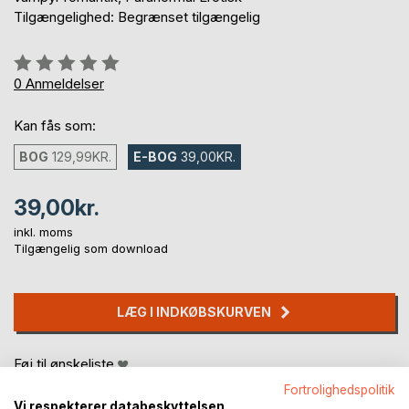
Tilgængelighed: Begrænset tilgængelig
Anmeldelse::
0%
0
Anmeldelser
Kan fås som:
BOG
129,99KR.
E-BOG
39,00KR.
39,00kr.
inkl. moms
Tilgængelig som download
LÆG I INDKØBSKURVEN
Føj til ønskeliste
Anmeld titel
Fortrolighedspolitik
Vi respekterer databeskyttelsen