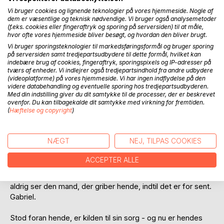
Vi bruger cookies og lignende teknologier på vores hjemmeside. Nogle af
dem er væsentlige og teknisk nødvendige. Vi bruger også analysemetoder
(f.eks. cookies eller fingeraftryk og sporing på serversiden) til at måle,
hvor ofte vores hjemmeside bliver besøgt, og hvordan den bliver brugt.
Vi bruger sporingsteknologier til markedsføringsformål og bruger sporing
på serversiden samt tredjepartsudbydere til dette formål, hvilket kan
indebære brug af cookies, fingeraftryk, sporingspixels og IP-adresser på
BESKRIVELSE
tværs af enheder. Vi indlejrer også tredjepartsindhold fra andre udbydere
(videoplatforme) på vores hjemmeside. Vi har ingen indflydelse på den
videre databehandling og eventuelle sporing hos tredjepartsudbyderen.
Ariels bedste ven og hemmelige kærlighed, Gabriel,
Med din indstilling giver du dit samtykke til de processer, der er beskrevet
forsvandt for måneder siden. Men ingen spor og ingen
ovenfor. Du kan tilbagekalde dit samtykke med virkning for fremtiden.
(
Hæftelse og copyright
)
ledetråde, har politiet ændret deres opmærksomhed fra en
konstatering mission til et mord undersøgelse. Det er et
hjerte bryde åbenbaring for Ariel og en sandhed hendes
NÆGT
NEJ, TILPAS COOKIES
sjæl ikke ønsker at møde. Flygter fra hendes lille lejlighed til
komforten i en lokal park sent en nat, Ariel finder sin sorg
ACCEPTER ALLE
breder ud i mørket i store, wracking hulken som ekko og
ryst gennem parken. Hun er så fanget i sin sorg, at hun
aldrig ser den mand, der griber hende, indtil det er for sent.
Gabriel.
Stod foran hende, er kilden til sin sorg - og nu er hendes