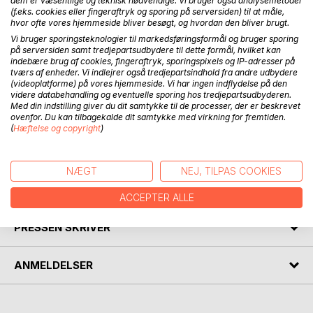
dem er væsentlige og teknisk nødvendige. Vi bruger også analysemetoder
(f.eks. cookies eller fingeraftryk og sporing på serversiden) til at måle,
hvor ofte vores hjemmeside bliver besøgt, og hvordan den bliver brugt.
Vi bruger sporingsteknologier til markedsføringsformål og bruger sporing
på serversiden samt tredjepartsudbydere til dette formål, hvilket kan
indebære brug af cookies, fingeraftryk, sporingspixels og IP-adresser på
tværs af enheder. Vi indlejrer også tredjepartsindhold fra andre udbydere
BESKRIVELSE
(videoplatforme) på vores hjemmeside. Vi har ingen indflydelse på den
videre databehandling og eventuelle sporing hos tredjepartsudbyderen.
Med din indstilling giver du dit samtykke til de processer, der er beskrevet
ovenfor. Du kan tilbagekalde dit samtykke med virkning for fremtiden.
Korte tekster om politiske, filosofiske emner, om litteratur,
(
Hæftelse og copyright
)
tanker om Gud, om liv og livets afslutning, dansk og fransk,
fremmedhed, kort sagt, om et menneske paa jord og i tid.
NÆGT
NEJ, TILPAS COOKIES
FORFATTER
ACCEPTER ALLE
PRESSEN SKRIVER
ANMELDELSER