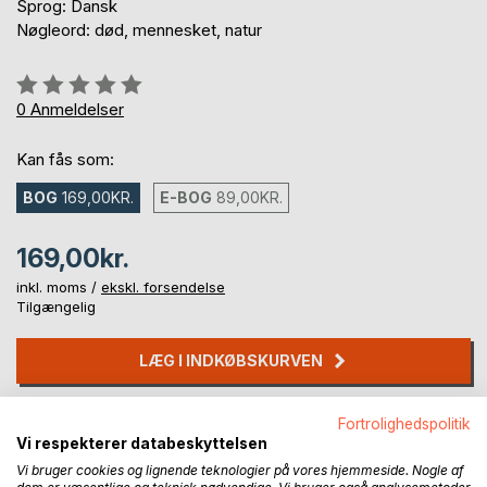
Sprog: Dansk
Nøgleord: død, mennesket, natur
Anmeldelse::
0%
0
Anmeldelser
Kan fås som:
BOG
169,00KR.
E-BOG
89,00KR.
169,00kr.
inkl. moms /
ekskl. forsendelse
Tilgængelig
LÆG I INDKØBSKURVEN
Føj til ønskeliste
Fortrolighedspolitik
Vi respekterer databeskyttelsen
Anmeld titel
Vi bruger cookies og lignende teknologier på vores hjemmeside. Nogle af