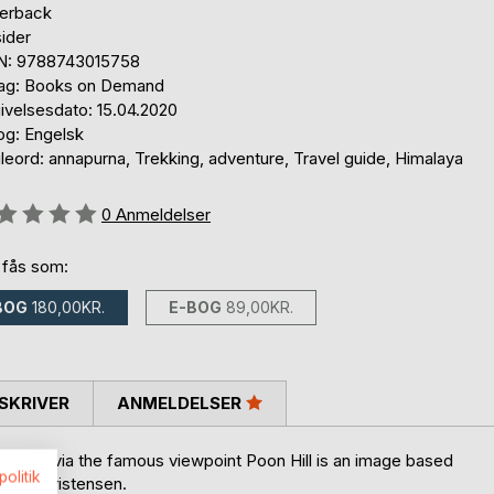
erback
ider
N: 9788743015758
lag: Books on Demand
ivelsesdato: 15.04.2020
og: Engelsk
eord: annapurna, Trekking, adventure, Travel guide, Himalaya
eldelse::
0
Anmeldelser
 fås som:
BOG
180,00KR.
E-BOG
89,00KR.
SKRIVER
ANMELDELSER
 trek via the famous viewpoint Poon Hill is an image based
politik
dere Christensen.