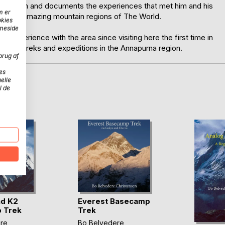
and autumn and documents the experiences that met him and his
m er
the most amazing mountain regions of The World.
okies
mmeside
 experience with the area since visiting here the first time in
several treks and expeditions in the Annapurna region.
brug af
es
elle
l de
D
nd K2
Everest Basecamp
 Trek
Trek
re
Bo Belvedere