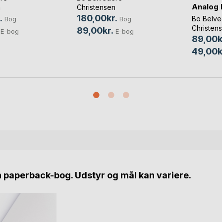
Analog 
n
Christensen
.
180,00kr.
Bo Belve
Bog
Bog
Christen
89,00kr.
E-bog
E-bog
89,00k
49,00k
n paperback-bog. Udstyr og mål kan variere.