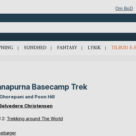
Om BoD
VNING
SUNDHED
FANTASY
LYRIK
TILBUD E-
napurna Basecamp Trek
 Ghorepani and Poon Hill
Belvedere Christensen
d 2:
Trekking around The World
sebøger