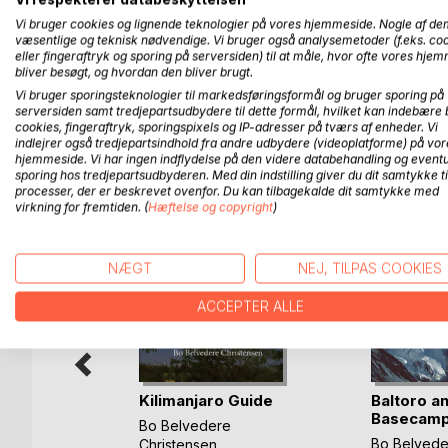
It's based on several treks done in both spring 
Vi bruger cookies og lignende teknologier på vores hjemmeside. Nogle af de
groups during this beautiful trek through one of 
væsentlige og teknisk nødvendige. Vi bruger også analysemetoder (f.eks. co
eller fingeraftryk og sporing på serversiden) til at måle, hvor ofte vores hje
bliver besøgt, og hvordan den bliver brugt.
The descriptions are based on the authors extensive
1991 on route to climb Dhaulagiri, and since doing 
Vi bruger sporingsteknologier til markedsføringsformål og bruger sporing på
serversiden samt tredjepartsudbydere til dette formål, hvilket kan indebære 
cookies, fingeraftryk, sporingspixels og IP-adresser på tværs af enheder. Vi
indlejrer også tredjepartsindhold fra andre udbydere (videoplatforme) på vor
hjemmeside. Vi har ingen indflydelse på den videre databehandling og eventu
sporing hos tredjepartsudbyderen. Med din indstilling giver du dit samtykke ti
FLERE TITLER HOS
Bo
processer, der er beskrevet ovenfor. Du kan tilbagekalde dit samtykke med
virkning for fremtiden. (
Hæftelse og copyright
)
NÆGT
NEJ, TILPAS COOKIES
ACCEPTER ALLE
Kilimanjaro Guide
Baltoro a
Basecamp
Bo Belvedere
Bo Belvede
Christensen