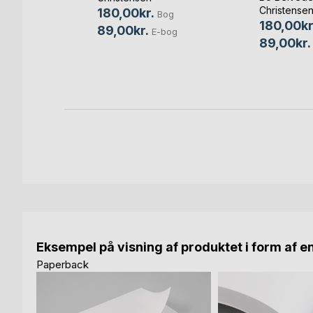
Bjerge
Christense
180,00kr.
Bog
180,00kr
89,00kr.
E-bog
89,00kr.
Bog
bog
Eksempel på visning af produktet i form af e
Paperback