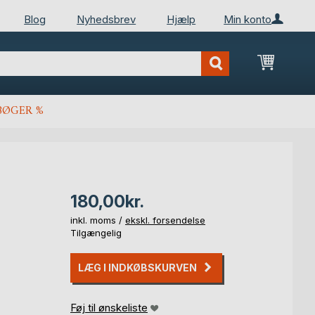
Blog
Nyhedsbrev
Hjælp
Min konto
Min ind
BØGER %
180,00kr.
inkl. moms /
ekskl. forsendelse
Tilgængelig
LÆG I INDKØBSKURVEN
Føj til ønskeliste