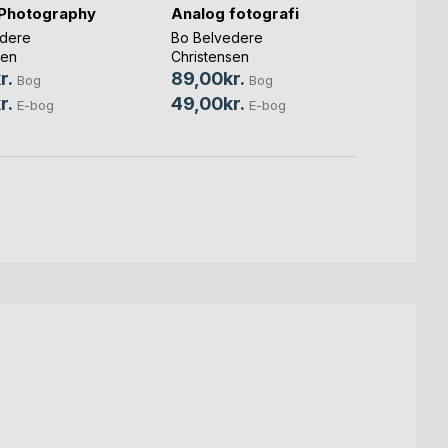
Photography
Analog fotografi
Tag
dere
Bo Belvedere
Bo Be
sen
Christensen
Christ
r.
89,00kr.
350,
Bog
Bog
r.
49,00kr.
149,
E-bog
E-bog