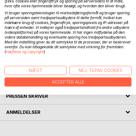
BESKRIVELSE
(f.eks. cookies eller fingeraftryk og sporing på serversiden) til at måle,
hvor ofte vores hjemmeside bliver besøgt, og hvordan den bliver brugt.
Vi bruger sporingsteknologier til markedsføringsformål og bruger sporing
Rejseoplevelser fra USA med enkelte sidespring til andre
på serversiden samt tredjepartsudbydere til dette formål, hvilket kan
indebære brug af cookies, fingeraftryk, sporingspixels og IP-adresser på
områder i verden.
tværs af enheder. Vi indlejrer også tredjepartsindhold fra andre udbydere
(videoplatforme) på vores hjemmeside. Vi har ingen indflydelse på den
Oplevelserne er forsøgt fortalt på en underholdende og
videre databehandling og eventuelle sporing hos tredjepartsudbyderen.
Med din indstilling giver du dit samtykke til de processer, der er beskrevet
ikke altid seriøs måde.
ovenfor. Du kan tilbagekalde dit samtykke med virkning for fremtiden.
(
Hæftelse og copyright
)
Oplevelserne er samlet ind under 25 rejser til USA, i det
dog oplevelser fra 2024 ikke er medtaget.
NÆGT
NEJ, TILPAS COOKIES
FORFATTER
ACCEPTER ALLE
PRESSEN SKRIVER
ANMELDELSER