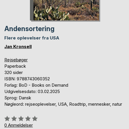
Andensortering
Flere oplevelser fra USA
Jan Kronsell
Rejsebøger
Paperback
320 sider
ISBN: 9788743060352
Forlag: BoD - Books on Demand
Udgivelsesdato: 03.02.2025
Sprog: Dansk
Nøgleord: rejseoplevelser, USA, Roadtrip, mennesker, natur
Anmeldelse::
0%
0
Anmeldelser