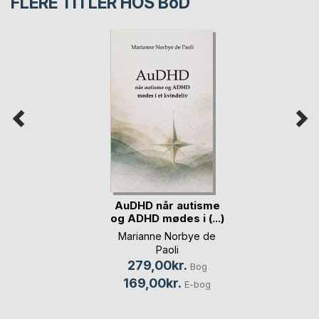
FLERE TITLER HOS
BoD
AuDHD når autisme
og ADHD mødes i (...)
Marianne Norbye de
Paoli
279,00kr.
Bog
169,00kr.
E-bog