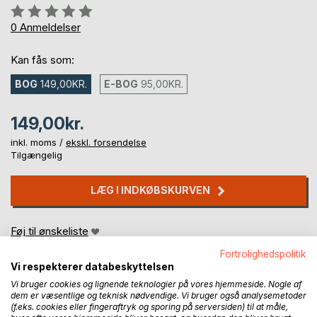
Anmeldelse::
0%
0
Anmeldelser
Kan fås som:
BOG
149,00KR.
E-BOG
95,00KR.
149,00kr.
inkl. moms /
ekskl. forsendelse
Tilgængelig
LÆG I INDKØBSKURVEN
Føj til ønskeliste
Anmeld titel
Fortrolighedspolitik
Vi respekterer databeskyttelsen
Vi bruger cookies og lignende teknologier på vores hjemmeside. Nogle af
dem er væsentlige og teknisk nødvendige. Vi bruger også analysemetoder
(f.eks. cookies eller fingeraftryk og sporing på serversiden) til at måle,