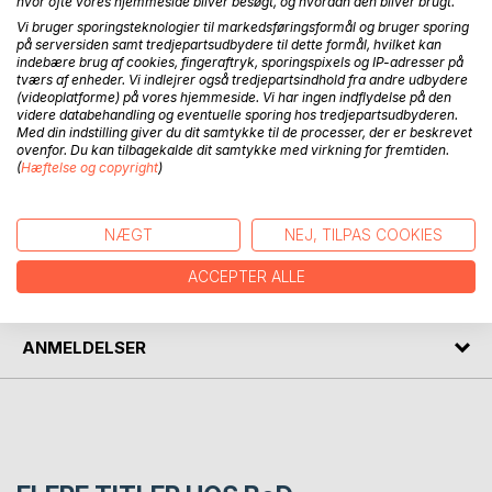
hvor ofte vores hjemmeside bliver besøgt, og hvordan den bliver brugt.
Vi bruger sporingsteknologier til markedsføringsformål og bruger sporing
på serversiden samt tredjepartsudbydere til dette formål, hvilket kan
BESKRIVELSE
indebære brug af cookies, fingeraftryk, sporingspixels og IP-adresser på
tværs af enheder. Vi indlejrer også tredjepartsindhold fra andre udbydere
(videoplatforme) på vores hjemmeside. Vi har ingen indflydelse på den
videre databehandling og eventuelle sporing hos tredjepartsudbyderen.
Bogen beskriver en kvindes rejse og spirituelle udvikling fra
Med din indstilling giver du dit samtykke til de processer, der er beskrevet
lykkeligt barn i uvidenhed om universet til en voksen kvinde
ovenfor. Du kan tilbagekalde dit samtykke med virkning for fremtiden.
der finder sin livsmission.
(
Hæftelse og copyright
)
FORFATTER
NÆGT
NEJ, TILPAS COOKIES
ACCEPTER ALLE
PRESSEN SKRIVER
ANMELDELSER