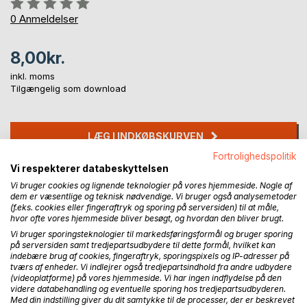
Anmeldelse::
0%
0
Anmeldelser
8,00kr.
inkl. moms
Tilgængelig som download
LÆG I INDKØBSKURVEN
Fortrolighedspolitik
Vi respekterer databeskyttelsen
Føj til ønskeliste
Vi bruger cookies og lignende teknologier på vores hjemmeside. Nogle af
Anmeld titel
dem er væsentlige og teknisk nødvendige. Vi bruger også analysemetoder
(f.eks. cookies eller fingeraftryk og sporing på serversiden) til at måle,
hvor ofte vores hjemmeside bliver besøgt, og hvordan den bliver brugt.
Vi bruger sporingsteknologier til markedsføringsformål og bruger sporing
på serversiden samt tredjepartsudbydere til dette formål, hvilket kan
indebære brug af cookies, fingeraftryk, sporingspixels og IP-adresser på
tværs af enheder. Vi indlejrer også tredjepartsindhold fra andre udbydere
(videoplatforme) på vores hjemmeside. Vi har ingen indflydelse på den
videre databehandling og eventuelle sporing hos tredjepartsudbyderen.
BESKRIVELSE
Med din indstilling giver du dit samtykke til de processer, der er beskrevet