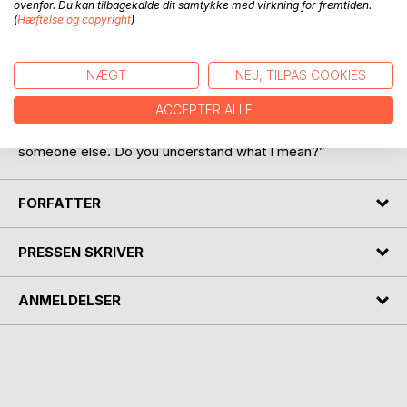
ovenfor. Du kan tilbagekalde dit samtykke med virkning for fremtiden.
(
Hæftelse og copyright
)
Short story that tells a rather different version of the
creation. Who was the first, she or he?
Quote:
NÆGT
NEJ, TILPAS COOKIES
”God! I feel half and need something by my side to tickle
ACCEPTER ALLE
me and laugh at the names I give to the animals.
Something, which will be inseparable from me and still
someone else. Do you understand what I mean?”
FORFATTER
PRESSEN SKRIVER
ANMELDELSER