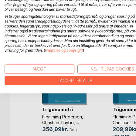
cirkler, parabler, ellipser og hyperbler). Vi beviser 
eller fingeraftryk og sporing på serversiden) til at måle, hvor ofte vores hje
bliver besøgt, og hvordan den bliver brugt.
Vi bruger sporingsteknologier til markedsføringsformål og bruger sporing på
serversiden samt tredjepartsudbydere til dette formål, hvilket kan indebære 
cookies, fingeraftryk, sporingspixels og IP-adresser på tværs af enheder. Vi
FLERE TITLER HOS
Bo
indlejrer også tredjepartsindhold fra andre udbydere (videoplatforme) på vor
hjemmeside. Vi har ingen indflydelse på den videre databehandling og eventu
sporing hos tredjepartsudbyderen. Med din indstilling giver du dit samtykke ti
processer, der er beskrevet ovenfor. Du kan tilbagekalde dit samtykke med
virkning for fremtiden. (
Hæftelse og copyright
)
NÆGT
NEJ, TILPAS COOKIES
ACCEPTER ALLE
Trigonometri
Trigonome
t blive
Flemming Pedersen
,
Flemming P
...)
Christian Thybo
, ...
Christian T
er
356,99kr.
209,99kr
Bog
Bog