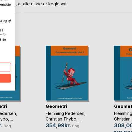
desuden, at alle disse er keglesnit.
mmeside
brug af
D
es
elle
l de
tri
Geometri
Geomet
edersen
,
Flemming Pedersen
,
Flemmin
hybo
, ...
Christian Thybo
, ...
Christia
.
354,99kr.
308,00
Bog
Bog