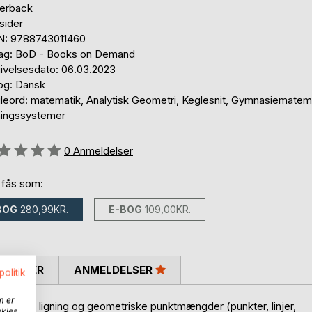
erback
sider
N: 9788743011460
lag: BoD - Books on Demand
ivelsesdato: 06.03.2023
og: Dansk
leord: matematik, Analytisk Geometri, Keglesnit, Gymnasiematema
ningssystemer
eldelse::
0
Anmeldelser
 fås som:
BOG
280,99KR.
E-BOG
109,00KR.
SKRIVER
ANMELDELSER
politik
m er
mellem ligning og geometriske punktmængder (punkter, linjer,
okies