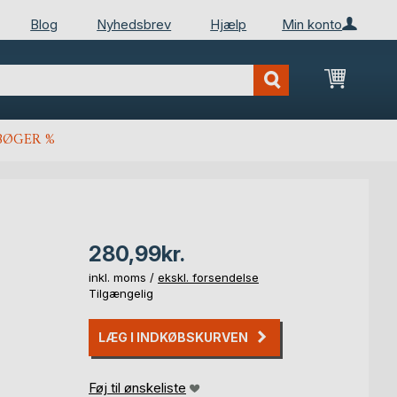
Blog
Nyhedsbrev
Hjælp
Min konto
Min ind
BØGER %
280,99kr.
inkl. moms /
ekskl. forsendelse
Tilgængelig
LÆG I INDKØBSKURVEN
Føj til ønskeliste