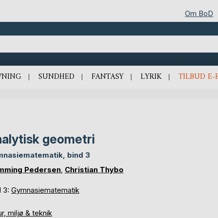
Om BoD
VNING
SUNDHED
FANTASY
LYRIK
TILBUD E-
alytisk geometri
nasiematematik, bind 3
mming Pedersen
,
Christian Thybo
d 3:
Gymnasiematematik
r, miljø & teknik