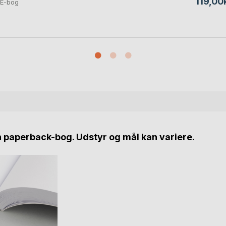
119,00k
E-bog
n paperback-bog. Udstyr og mål kan variere.