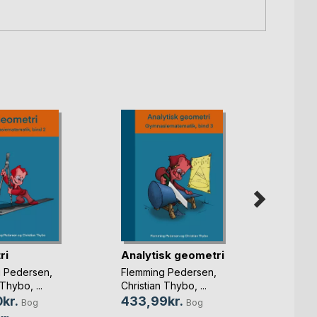
ri
Analytisk geometri
Kunst
g Pedersen
,
Flemming Pedersen
,
Flemm
n Thybo
, ...
Christian Thybo
, ...
Christ
kr.
433,99kr.
452,
Bog
Bog