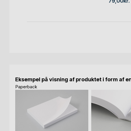
79,00kr.
bog
Eksempel på visning af produktet i form af e
Paperback