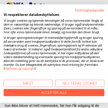
Fortrolighedspolitik
Vi respekterer databeskyttelsen
Vi bruger cookies og lignende teknologier på vores hjemmeside. Nogle af
dem er væsentlige og teknisk nødvendige. Vi bruger også analysemetoder
(f.eks. cookies eller fingeraftryk og sporing på serversiden) til at måle,
BESKRIVELSE
hvor ofte vores hjemmeside bliver besøgt, og hvordan den bliver brugt.
Vi bruger sporingsteknologier til markedsføringsformål og bruger sporing
på serversiden samt tredjepartsudbydere til dette formål, hvilket kan
Hvem var du mor? Hvorfor kan jeg ikke rejse tilbage i tid og
indebære brug af cookies, fingeraftryk, sporingspixels og IP-adresser på
tværs af enheder. Vi indlejrer også tredjepartsindhold fra andre udbydere
rum og finde dig der blandt mælketænder, godnatlæsning
(videoplatforme) på vores hjemmeside. Vi har ingen indflydelse på den
og første skoledag? spørger den 42-årige billedkunstner
videre databehandling og eventuelle sporing hos tredjepartsudbyderen.
Eva Teller, der var ti år gammel, da hun overværede, at
Med din indstilling giver du dit samtykke til de processer, der er beskrevet
hendes mor blev slået ihjel.
ovenfor. Du kan tilbagekalde dit samtykke med virkning for fremtiden.
(
Hæftelse og copyright
)
Efterfølgende fortrængte Eva minderne om det liv, hun
levede sammen med sin mor og sine to søskende, og
NÆGT
NEJ, TILPAS COOKIES
ingen af de behandlere, hun har opsøgt, har været i stand til
at give hende hukommelsen tilbage.
ACCEPTER ALLE
Men Eva vil ikke give op. Hun er nemlig overbevist om, at
hun ikke bliver et helt menneske, før hun får adgang til de