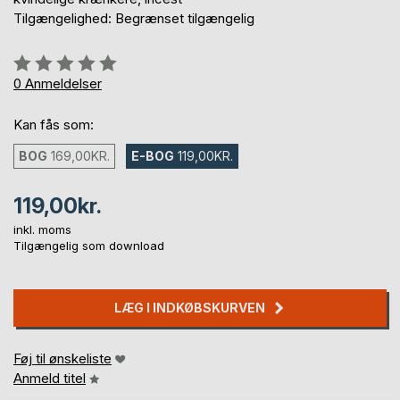
Tilgængelighed: Begrænset tilgængelig
Anmeldelse::
0%
0
Anmeldelser
Kan fås som:
BOG
169,00KR.
E-BOG
119,00KR.
119,00kr.
inkl. moms
Tilgængelig som download
LÆG I INDKØBSKURVEN
Føj til ønskeliste
Anmeld titel