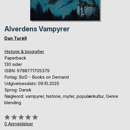
Alverdens Vampyrer
Dan Turèll
Historie & biografier
Paperback
130 sider
ISBN: 9788771705379
Forlag: BoD - Books on Demand
Udgivelsesdato: 09.10.2025
Sprog: Dansk
Nøgleord: vampyrer, historie, myter, populærkultur, Genre
blending
Anmeldelse::
0%
0
Anmeldelser