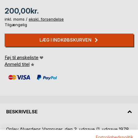
200,00kr.
inkl. moms /
ekskl. forsendelse
Tilgængelig
LÆG I INDKØBSKURVEN
Føj til ønskeliste
Anmeld titel
BESKRIVELSE
Oplev Alverdens Vampyrer, den 3. udgave (1. udgave 1978,
2. udgave 1993, udvidet) baseret på 2. udgave af den
Fortrolighedspolitik