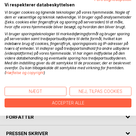
ikoniske danske forfatter Dan Turèll, der byder på en
Vi respekterer databeskyttelsen
fascinerende udforskning af vampyrfolklore i medierne.
Vi bruger cookies og lignende teknologier på vores hjemmeside. Nogle af
Roset af Austin Macauley Publishers, New York, som "en
dem er væsentlige og teknisk nødvendige. Vi bruger også analysemetoder
(f.eks. cookies eller fingeraftryk og sporing på serversiden) til at måle,
fuldstændig introduktion til vampyrernes komplekse
hvor ofte vores hjemmeside bliver besøgt, og hvordan den bliver brugt.
historie" viser denne bog Turèlls dybe viden og
Vi bruger sporingsteknologier til markedsføringsformål og bruger sporing
tilgængelige stil, hvilket gør den til en dybtgående
på serversiden samt tredjepartsudbydere til dette formål, hvilket kan
læseoplevelse for både nybegyndere og entusiaster. Med
indebære brug af cookies, fingeraftryk, sporingspixels og IP-adresser på
sin fokuserede analyse, selvsikker skrivestil og
tværs af enheder. Vi indlejrer også tredjepartsindhold fra andre udbydere
(videoplatforme) på vores hjemmeside. Vi har ingen indflydelse på den
overbevisende research leverer bogen klarhed og dybde,
videre databehandling og eventuelle sporing hos tredjepartsudbyderen.
mens den undgår jargon for at fascinere et bredt publikum.
Med din indstilling giver du dit samtykke til de processer, der er beskrevet
Beskrevet som "ambitiøs" og en "værdifuld tilføjelse til
ovenfor. Du kan tilbagekalde dit samtykke med virkning for fremtiden.
(
Hæftelse og copyright
)
genren," er Alverdens Vampyrer klar til at udfordre læsere
med sit unikke perspektiv på et så passioneret og specielt
emne. Perfekt for elskere af kulturhistorie og vampyr-
NÆGT
NEJ, TILPAS COOKIES
mytologi er dette en uundværlig bog, der lover at efterlade
et varigt indtryk.
ACCEPTER ALLE
FORFATTER
PRESSEN SKRIVER