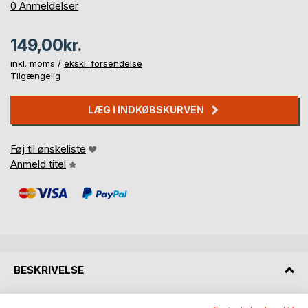
0%
0
Anmeldelser
149,00kr.
inkl. moms /
ekskl. forsendelse
Tilgængelig
LÆG I INDKØBSKURVEN
Føj til ønskeliste
Anmeld titel
BESKRIVELSE