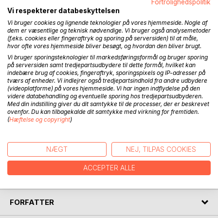
Alt om dating for mænd går direkte til sagen med fakta og
Fortrolighedspolitik
løsninger på problemer, der vedrører alle former for dating,
Vi respekterer databeskyttelsen
fra påklædning til at aflæse kropssprog, samtale og at
Vi bruger cookies og lignende teknologier på vores hjemmeside. Nogle af
gennemføre perfekte dates. Du får masser af tips og gode
dem er væsentlige og teknisk nødvendige. Vi bruger også analysemetoder
(f.eks. cookies eller fingeraftryk og sporing på serversiden) til at måle,
råd, som giver dig større selvsikkerhed, et mere attraktivt
hvor ofte vores hjemmeside bliver besøgt, og hvordan den bliver brugt.
udseende og en helt ny udstråling. Denne bog er for
Vi bruger sporingsteknologier til markedsføringsformål og bruger sporing
mænd, som ønsker en grundlæggende viden om, hvordan
på serversiden samt tredjepartsudbydere til dette formål, hvilket kan
du får en hyggelig aften med din date.
indebære brug af cookies, fingeraftryk, sporingspixels og IP-adresser på
tværs af enheder. Vi indlejrer også tredjepartsindhold fra andre udbydere
(videoplatforme) på vores hjemmeside. Vi har ingen indflydelse på den
Bogen er for dig
videre databehandling og eventuelle sporing hos tredjepartsudbyderen.
Som er ny i det at søge en partner, og har mange
Med din indstilling giver du dit samtykke til de processer, der er beskrevet
ovenfor. Du kan tilbagekalde dit samtykke med virkning for fremtiden.
spørgsmål til,
(
Hæftelse og copyright
)
hvad man kan gøre.
Som har prøvet et par dates, men gerne vil lære mere.
Som vil bruge tid og penge på at give dig og din date
NÆGT
NEJ, TILPAS COOKIES
den ultimative datingoplevelse.
Som gerne vil have nye idéer og inspiration til jeres
ACCEPTER ALLE
parforhold.
FORFATTER