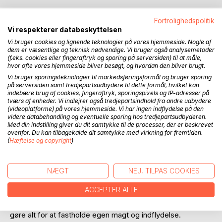
BESKRIVELSE
Fortrolighedspolitik
Vi respekterer databeskyttelsen
Vi bruger cookies og lignende teknologier på vores hjemmeside. Nogle af
I en meget nær fremtid, er der kommet i hundredetusindvis
dem er væsentlige og teknisk nødvendige. Vi bruger også analysemetoder
af flygtninge og migranter til Danmark.
(f.eks. cookies eller fingeraftryk og sporing på serversiden) til at måle,
hvor ofte vores hjemmeside bliver besøgt, og hvordan den bliver brugt.
Vi bruger sporingsteknologier til markedsføringsformål og bruger sporing
Problemerne tårner sig op og ’godhedsindustrien’
på serversiden samt tredjepartsudbydere til dette formål, hvilket kan
dominerer fortsat debatten og vil ikke for alvor erkende, at
indebære brug af cookies, fingeraftryk, sporingspixels og IP-adresser på
politikken har slået fejl.
tværs af enheder. Vi indlejrer også tredjepartsindhold fra andre udbydere
(videoplatforme) på vores hjemmeside. Vi har ingen indflydelse på den
videre databehandling og eventuelle sporing hos tredjepartsudbyderen.
Et snarligt formandsskifte får en erfaren politiker fra et af
Med din indstilling giver du dit samtykke til de processer, der er beskrevet
de regeringsbærende partier til at tale om selvtægt - alene
ovenfor. Du kan tilbagekalde dit samtykke med virkning for fremtiden.
(
Hæftelse og copyright
)
for at skabe lidt opmærksomhed omkring sin person og
øge chancen for en ministerpost.
NÆGT
NEJ, TILPAS COOKIES
Opmærksomhed får han. Og snart er der folk, der tager
sagen i egen hånd og politiet står med et dobbeltdrab.
ACCEPTER ALLE
Gerningsmændene har tråde til den politiske top, som vil
gøre alt for at fastholde egen magt og indflydelse.