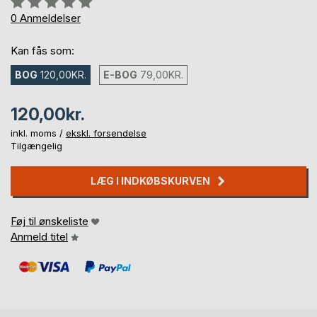
0%
0
Anmeldelser
Kan fås som:
BOG
120,00KR.
E-BOG
79,00KR.
120,00kr.
inkl. moms /
ekskl. forsendelse
Tilgængelig
LÆG I INDKØBSKURVEN
Føj til ønskeliste
Anmeld titel