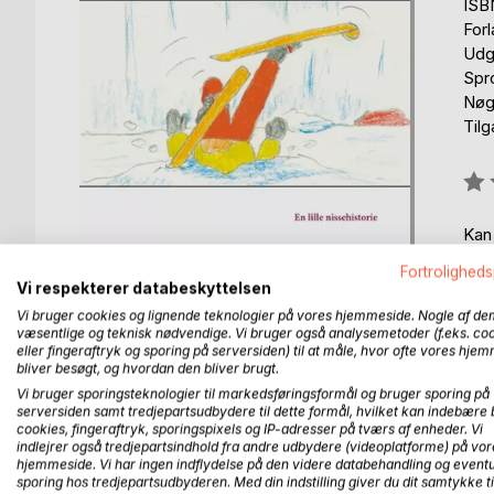
ISB
For
Udg
Spr
Nøgl
Til
Anm
0%
Kan
Fortroligheds
Vi respekterer databeskyttelsen
Vi bruger cookies og lignende teknologier på vores hjemmeside. Nogle af de
væsentlige og teknisk nødvendige. Vi bruger også analysemetoder (f.eks. co
eller fingeraftryk og sporing på serversiden) til at måle, hvor ofte vores hje
bliver besøgt, og hvordan den bliver brugt.
BESKRIVELSE
FORFATTER
PRESSEN 
Vi bruger sporingsteknologier til markedsføringsformål og bruger sporing på
serversiden samt tredjepartsudbydere til dette formål, hvilket kan indebære 
cookies, fingeraftryk, sporingspixels og IP-adresser på tværs af enheder. Vi
En lille historie om den glade nisse Alf. Det er vinte
indlejrer også tredjepartsindhold fra andre udbydere (videoplatforme) på vor
hjemmeside. Vi har ingen indflydelse på den videre databehandling og eventu
aktiviteter.
sporing hos tredjepartsudbyderen. Med din indstilling giver du dit samtykke ti