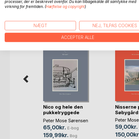
processer, der er beskrevet ovenfor. Du kan tilbagekalde dit samtykke med
virkning for fremtiden. (
Hæftelse og copyright
)
FLERE TITLER HOS
Bo
NÆGT
NEJ, TILPAS COOKIES
ACCEPTER ALLE
Nico og hele den
Nisserne 
pukkelryggede
Søbygård
uler
fam(...)
Peter Mose
Peter Mose Sørensen
59,00kr.
65,00kr.
E-bog
150,00kr
159,99kr.
og
Bog