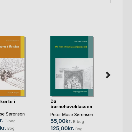
Da
Bjørn
kørte i
børnehaveklassen
Peter
forsvandt
se Sørensen
Peter Mose Sørensen
55,0
r.
55,00kr.
E-bog
E-bog
135,
kr.
125,00kr.
Bog
Bog