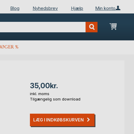
Blog
Nyhedsbrev
Hjælp
Min konto
Min ind
BØGER %
35,00kr.
inkl. moms
Tilgængelig som download
LÆG I INDKØBSKURVEN