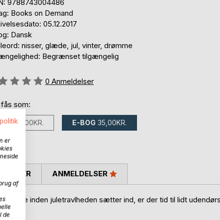
N: 9788743004486
lag: Books on Demand
ivelsesdato: 05.12.2017
og: Dansk
eord: nisser, glæde, jul, vinter, drømme
gængelighed: Begrænset tilgængelig
eldelse::
0
Anmeldelser
 fås som:
politik
BOG
75,00KR.
E-BOG
35,00KR.
m er
okies
mmeside
SKRIVER
ANMELDELSER
brug af
r, og lige inden juletravlheden sætter ind, er der tid til lidt udendør
es
elle
l de