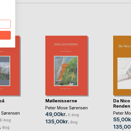
D
på
Møllenisserne
Da Nico 
Renden
Peter Mose Sørensen
 Sørensen
Peter Mo
49,00kr.
E-bog
55,00k
E-bog
135,00kr.
Bog
.
135,00
Bog