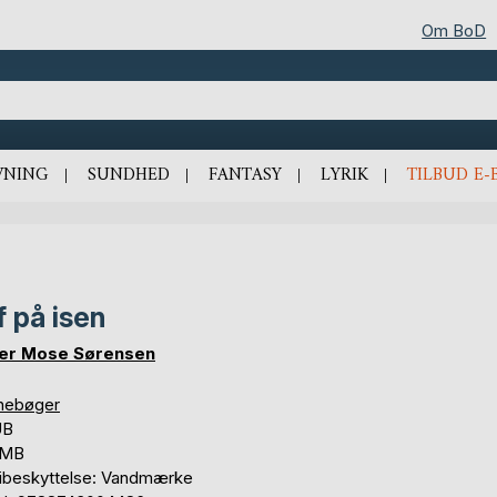
Om BoD
VNING
SUNDHED
FANTASY
LYRIK
TILBUD E-
f på isen
er Mose Sørensen
nebøger
UB
 MB
ibeskyttelse: Vandmærke