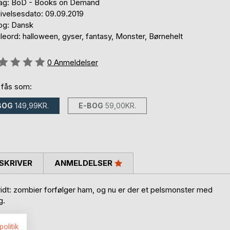
lag: BoD - Books on Demand
ivelsesdato: 09.09.2019
og: Dansk
eord: halloween, gyser, fantasy, Monster, Børnehelt
eldelse::
0
Anmeldelser
 fås som:
BOG
149,99KR.
E-BOG
59,00KR.
SKRIVER
ANMELDELSER
ridt: zombier forfølger ham, og nu er der et pelsmonster med
g.
politik