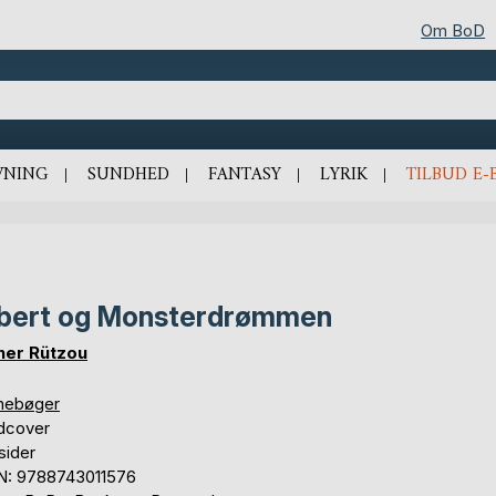
Om BoD
VNING
SUNDHED
FANTASY
LYRIK
TILBUD E-
bert og Monsterdrømmen
her Rützou
nebøger
dcover
sider
N: 9788743011576