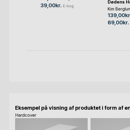
Dødens H
ld
39,00kr.
E-bog
Kim Berglu
139,00kr
Bog
69,00kr.
-bog
Eksempel på visning af produktet i form af e
Hardcover