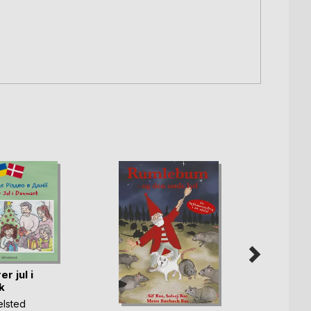
er jul i
k
elsted