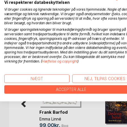
Vi respekterer databeskyttelsen
Farmor hører Alberts skrig helt over i sin drømmev
Vi bruger cookies og lignende teknologier på vores hjemmeside. Nogle af de
porten mellem de to drømmeverdner.
væsentlige og teknisk nødvendige. Vi bruger også analysemetoder (f.eks. co
eller fingeraftryk og sporing på serversiden) til at måle, hvor ofte vores hje
bliver besøgt, og hvordan den bliver brugt.
Og så først går det rigtig galt ...
Vi bruger sporingsteknologier til markedsføringsformål og bruger sporing på
serversiden samt tredjepartsudbydere til dette formål, hvilket kan indebære 
cookies, fingeraftryk, sporingspixels og IP-adresser på tværs af enheder. Vi
indlejrer også tredjepartsindhold fra andre udbydere (videoplatforme) på vor
hjemmeside. Vi har ingen indflydelse på den videre databehandling og eventu
FLERE TITLER HOS
Bo
sporing hos tredjepartsudbyderen. Med din indstilling giver du dit samtykke ti
processer, der er beskrevet ovenfor. Du kan tilbagekalde dit samtykke med
virkning for fremtiden. (
Hæftelse og copyright
)
NÆGT
NEJ, TILPAS COOKIES
ACCEPTER ALLE
Frank Barfod
Emma Linné
99,00kr.
Bog