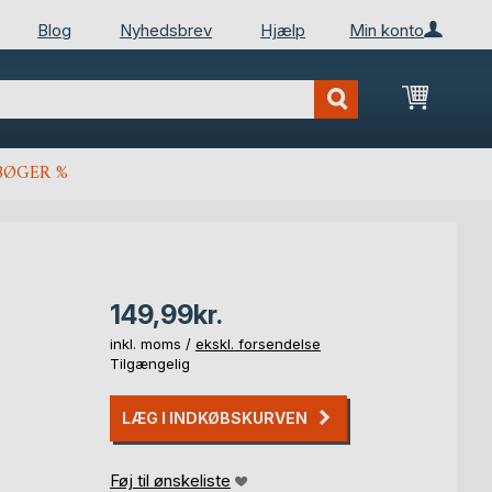
Blog
Nyhedsbrev
Hjælp
Min konto
Min ind
BØGER %
149,99kr.
inkl. moms /
ekskl. forsendelse
Tilgængelig
LÆG I INDKØBSKURVEN
Føj til ønskeliste