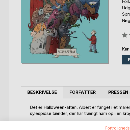
For
Udg
Spr
Nøgl
Anm
0%
Kan
BESKRIVELSE
FORFATTER
PRESSEN 
Det er Halloween-aften. Albert er fanget i et mare
sylespidse tænder, der har trængt ham op i en kro
"Hjææælp!"
Fortroligheds