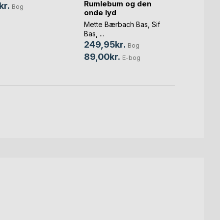
Rumlebum og den
kr.
Bog
onde lyd
Thorv
mange
Mette Bærbach Bas
,
Sif
Bas
, ...
Jürgen
249,95kr.
Bog
69,0
89,00kr.
E-bog
8,00k