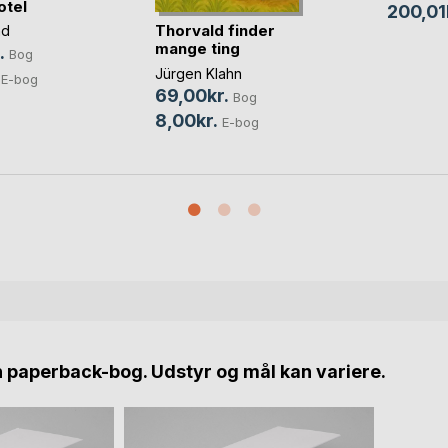
otel
200,01
Thorvald finder
nd
mange ting
.
Bog
Jürgen Klahn
E-bog
69,00kr.
Bog
8,00kr.
E-bog
n paperback-bog. Udstyr og mål kan variere.