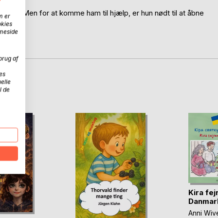
erden. Men for at komme ham til hjælp, er hun nødt til at åbne
m er
okies
mmeside
brug af
es
elle
D
l de
Kira fejr
Danmar
Anni Wiv