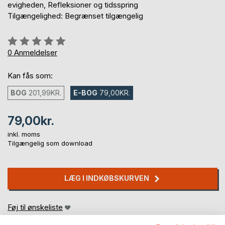
evigheden, Refleksioner og tidsspring
Tilgængelighed: Begrænset tilgængelig
Anmeldelse::
0%
0
Anmeldelser
Kan fås som:
BOG
201,99KR.
E-BOG
79,00KR.
79,00kr.
inkl. moms
Tilgængelig som download
LÆG I INDKØBSKURVEN
Føj til ønskeliste
Anmeld titel