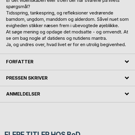
Er det videnskaben eller troen der har svarene på livets
spørgsmål?
Tidsspring, tankespring, og refleksioner vedrørende
barndom, ungdom, manddom og alderdom. Såvel nuet som
evigheden stikker næsen frem i ubevogtede øjeblikke.
At søge mening og opdage det modsatte - og omvendt. At
se om bag nogle af datidens og nutidens mantra.
Ja, og undres over, hvad livet er for en utrolig begivenhed.
FORFATTER
PRESSEN SKRIVER
ANMELDELSER
FLERE TITLER HOS
BoD