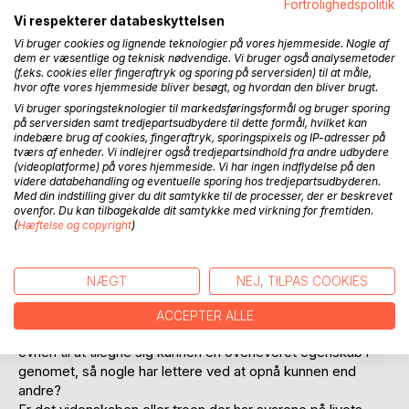
Fortrolighedspolitik
Vi respekterer databeskyttelsen
Vi bruger cookies og lignende teknologier på vores hjemmeside. Nogle af
dem er væsentlige og teknisk nødvendige. Vi bruger også analysemetoder
(f.eks. cookies eller fingeraftryk og sporing på serversiden) til at måle,
hvor ofte vores hjemmeside bliver besøgt, og hvordan den bliver brugt.
Vi bruger sporingsteknologier til markedsføringsformål og bruger sporing
på serversiden samt tredjepartsudbydere til dette formål, hvilket kan
BESKRIVELSE
indebære brug af cookies, fingeraftryk, sporingspixels og IP-adresser på
tværs af enheder. Vi indlejrer også tredjepartsindhold fra andre udbydere
(videoplatforme) på vores hjemmeside. Vi har ingen indflydelse på den
Hverdagsbilleder og overraskelser - At finde sin(e)
videre databehandling og eventuelle sporing hos tredjepartsudbyderen.
Med din indstilling giver du dit samtykke til de processer, der er beskrevet
plads(er) og sig selv i tilværelsen – Med en Søborgdreng
ovenfor. Du kan tilbagekalde dit samtykke med virkning for fremtiden.
årgang 1945.
(
Hæftelse og copyright
)
Undres over forstandens og kroppens forunderlige, og
selvstændige liv, som ikke altid husker at banke på, hos de
øverste lag af bevidstheden. Lege med hukommelsen.
NÆGT
NEJ, TILPAS COOKIES
Opdage forskelen på hukommelse og erindring.
At lære. Det medfødte og det tillærte. Er viden og kunnen
ACCEPTER ALLE
tvillinger? Er kunnen i virkeligheden udtryk for viden? Eller er
evnen til at tilegne sig kunnen en overleveret egenskab i
genomet, så nogle har lettere ved at opnå kunnen end
andre?