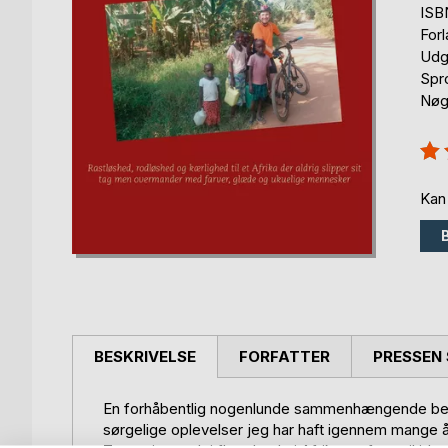
ISB
For
Udg
Spr
Nøgl
Anm
80
Kan
BESKRIVELSE
FORFATTER
PRESSEN 
En forhåbentlig nogenlunde sammenhængende bere
sørgelige oplevelser jeg har haft igennem mange 