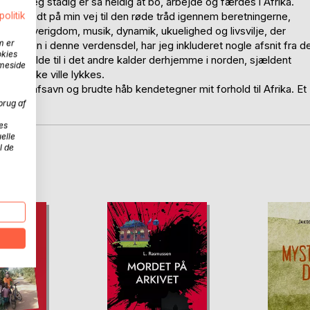
ag, hvor jeg stadig er så heldig at bo, arbejde og færdes i Afrika.
har mødt på min vej til den røde tråd igennem beretningerne,
politik
n farverigdom, musik, dynamik, ukuelighed og livsvilje, der
m er
 tilværelsen i denne verdensdel, har jeg inkluderet nogle afsnit fra d
okies
e for at falde til i det andre kalder derhjemme i norden, sjældent
mmeside
 det ikke ville lykkes.
 også afsavn og brudte håb kendetegner mit forhold til Afrika. Et
brug af
es
elle
l de
D