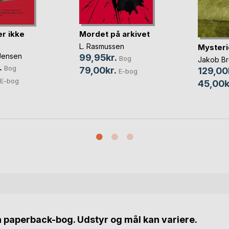
Mordet på arkivet
r ikke
L. Rasmussen
Mysteri
 Jensen
99,95kr.
Bog
Jakob B
.
Bog
79,00kr.
129,00
E-bog
E-bog
45,00k
n paperback-bog. Udstyr og mål kan variere.