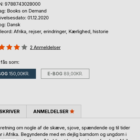
N: 9788743028000
lag: Books on Demand
ivelsesdato: 01.12.2020
og: Dansk
eord: Afrika, rejser, erindringer, Kærlighed, historie
eldelse::
2
Anmeldelser
%
 fås som:
BOG
150,00KR.
E-BOG
89,00KR.
SKRIVER
ANMELDELSER
tning om nogle af de skæve, sjove, spændende og til tider
år i Afrika. Begyndende med en dejlig barndom og ungdom i