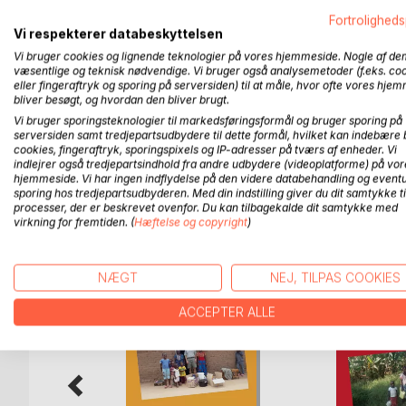
Tanzania, rundt i flere lande i Afrika og frem til id
Jeg har forsøgt at gøre de menneskeskæbner, jeg 
Fortroligheds
Vi respekterer databeskyttelsen
men også at bibringe læseren en fornemmelse af de
Vi bruger cookies og lignende teknologier på vores hjemmeside. Nogle af de
dagligt slår en i ansigtet i Afrika. Som kontrast til
væsentlige og teknisk nødvendige. Vi bruger også analysemetoder (f.eks. co
perioder i mit liv, hvor jeg har gjort mit allerbedst
eller fingeraftryk og sporing på serversiden) til at måle, hvor ofte vores hje
med held og altid med personlige omkostninger, når
bliver besøgt, og hvordan den bliver brugt.
Rastløshed, rodløshed, kærlighed, forelskelse men
Vi bruger sporingsteknologier til markedsføringsformål og bruger sporing på
Afrika der aldrig slipper sit tag
serversiden samt tredjepartsudbydere til dette formål, hvilket kan indebære 
cookies, fingeraftryk, sporingspixels og IP-adresser på tværs af enheder. Vi
indlejrer også tredjepartsindhold fra andre udbydere (videoplatforme) på vor
hjemmeside. Vi har ingen indflydelse på den videre databehandling og eventu
sporing hos tredjepartsudbyderen. Med din indstilling giver du dit samtykke ti
processer, der er beskrevet ovenfor. Du kan tilbagekalde dit samtykke med
FLERE TITLER HOS
Bo
virkning for fremtiden. (
Hæftelse og copyright
)
NÆGT
NEJ, TILPAS COOKIES
ACCEPTER ALLE