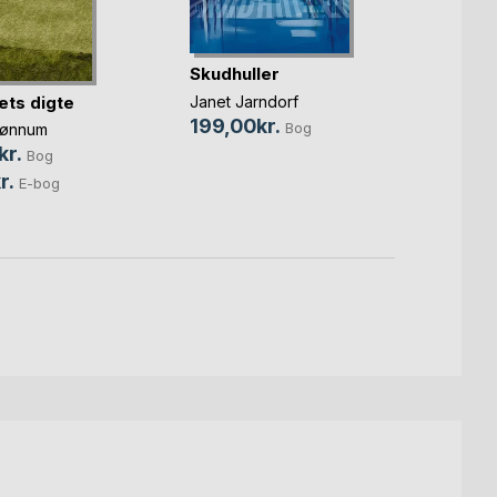
Skudhuller
ets digte
Lawre
Janet Jarndorf
199,00kr.
Bog
rønnum
Freder
kr.
279,
Bog
r.
179,0
E-bog