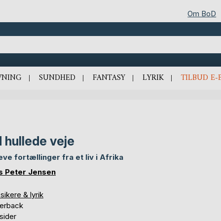
Om BoD
VNING
SUNDHED
FANTASY
LYRIK
TILBUD E-
 hullede veje
ve fortællinger fra et liv i Afrika
s Peter Jensen
sikere & lyrik
erback
sider