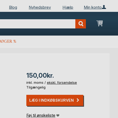
Blog
Nyhedsbrev
Hjælp
Min konto
Min ind
BØGER %
150,00kr.
inkl. moms /
ekskl. forsendelse
Tilgængelig
LÆG I INDKØBSKURVEN
Føj til ønskeliste