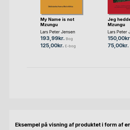
My Name is not
Jeg hedde
Mzungu
Mzungu
a mig
Lars Peter Jensen
Lars Peter
193,99kr.
150,00kr
 Holm
Bog
125,00kr.
75,00kr.
Bog
E-bog
bog
Eksempel på visning af produktet i form af e