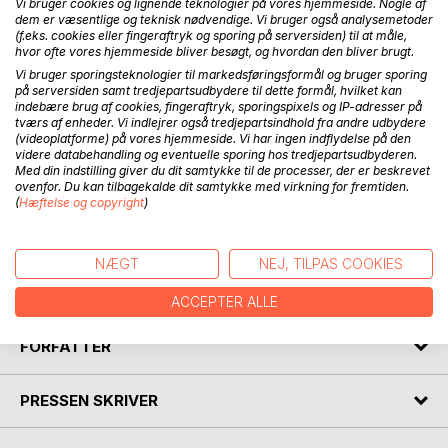
BESKRIVELSE
Vi bruger cookies og lignende teknologier på vores hjemmeside. Nogle af
dem er væsentlige og teknisk nødvendige. Vi bruger også analysemetoder
(f.eks. cookies eller fingeraftryk og sporing på serversiden) til at måle,
hvor ofte vores hjemmeside bliver besøgt, og hvordan den bliver brugt.
Dette er en brag af en bog fra forfatteren bag bogen "Skriv
Vi bruger sporingsteknologier til markedsføringsformål og bruger sporing
bedre digte".
på serversiden samt tredjepartsudbydere til dette formål, hvilket kan
indebære brug af cookies, fingeraftryk, sporingspixels og IP-adresser på
Her er sjove, finurlige og filosofiske tanker. Det hele
tværs af enheder. Vi indlejrer også tredjepartsindhold fra andre udbydere
(videoplatforme) på vores hjemmeside. Vi har ingen indflydelse på den
gennemsyret med en god portion humor. Her leger vi med
videre databehandling og eventuelle sporing hos tredjepartsudbyderen.
ord og tanker og begreber. Tankemylderet har fuld fart på
Med din indstilling giver du dit samtykke til de processer, der er beskrevet
på, så du får god plads til overraskelser og dejlige smil på
ovenfor. Du kan tilbagekalde dit samtykke med virkning for fremtiden.
(
Hæftelse og copyright
)
læben.
Livet bliver meget bedre med lidt humor på tilværelsen, så
NÆGT
NEJ, TILPAS COOKIES
hvorfor skal så mange digte så være triste, tænker
forfatteren.
ACCEPTER ALLE
FORFATTER
PRESSEN SKRIVER