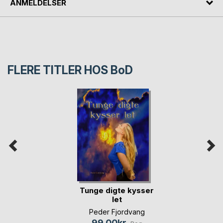
ANMELDELSER
FLERE TITLER HOS
BoD
Tunge digte kysser
let
Peder Fjordvang
99,00kr.