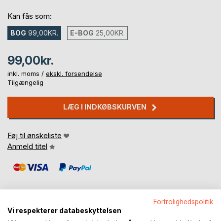
Kan fås som:
BOG
99,00KR.
E-BOG
25,00KR.
99,00kr.
inkl. moms /
ekskl. forsendelse
Tilgængelig
LÆG I INDKØBSKURVEN
Føj til ønskeliste
Anmeld titel
Fortrolighedspolitik
Vi respekterer databeskyttelsen