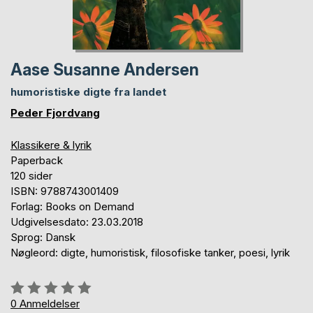
Aase Susanne Andersen
humoristiske digte fra landet
Peder Fjordvang
Klassikere & lyrik
Paperback
120 sider
ISBN: 9788743001409
Forlag: Books on Demand
Udgivelsesdato: 23.03.2018
Sprog: Dansk
Nøgleord: digte, humoristisk, filosofiske tanker, poesi, lyrik
Anmeldelse::
0%
0
Anmeldelser