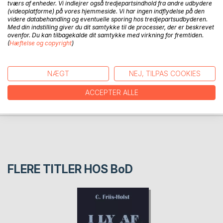
tværs af enheder. Vi indlejrer også tredjepartsindhold fra andre udbydere
embrace the serenity of the moment, and embark on a
(videoplatforme) på vores hjemmeside. Vi har ingen indflydelse på den
videre databehandling og eventuelle sporing hos tredjepartsudbyderen.
meditative voyage through art with A ZEN minute break.
Med din indstilling giver du dit samtykke til de processer, der er beskrevet
ovenfor. Du kan tilbagekalde dit samtykke med virkning for fremtiden.
(
Hæftelse og copyright
)
FORFATTER
NÆGT
NEJ, TILPAS COOKIES
PRESSEN SKRIVER
ACCEPTER ALLE
ANMELDELSER
FLERE TITLER HOS
BoD