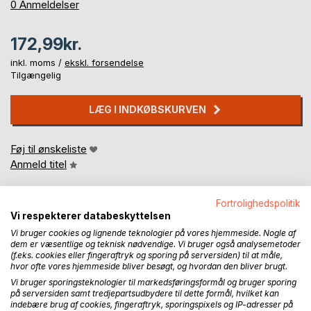
0%
0
Anmeldelser
172,99kr.
inkl. moms /
ekskl. forsendelse
Tilgængelig
LÆG I INDKØBSKURVEN
Føj til ønskeliste
Anmeld titel
Fortrolighedspolitik
Vi respekterer databeskyttelsen
Vi bruger cookies og lignende teknologier på vores hjemmeside. Nogle af
dem er væsentlige og teknisk nødvendige. Vi bruger også analysemetoder
(f.eks. cookies eller fingeraftryk og sporing på serversiden) til at måle,
hvor ofte vores hjemmeside bliver besøgt, og hvordan den bliver brugt.
BESKRIVELSE
Vi bruger sporingsteknologier til markedsføringsformål og bruger sporing
på serversiden samt tredjepartsudbydere til dette formål, hvilket kan
indebære brug af cookies, fingeraftryk, sporingspixels og IP-adresser på
Unleash your creativity in this coloring book for adults,