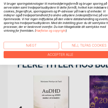
seeking, the intuiting, the investigating and the 
Vi bruger sporingsteknologier til markedsføringsformål og bruger sporing på
unstable and are unstable fell for and fall for a b
serversiden samt tredjepartsudbydere til dette formål, hvilket kan indebære 
and sects and world-views………
cookies, fingeraftryk, sporingspixels og IP-adresser på tværs af enheder. Vi
indlejrer også tredjepartsindhold fra andre udbydere (videoplatforme) på vor
…… Nonetheless, however, the modern times as well 
hjemmeside. Vi har ingen indflydelse på den videre databehandling og eventu
The truly rational ones and the ones attempting to t
sporing hos tredjepartsudbyderen. Med din indstilling giver du dit samtykke ti
truth, those, who are willing to acknowledge and 
processer, der er beskrevet ovenfor. Du kan tilbagekalde dit samtykke med
become stronger and more in number, despite of al
virkning for fremtiden. (
Hæftelse og copyright
)
and other irrational world-views. The number of t
they are being hounded by misguiding sects of all
NÆGT
NEJ, TILPAS COOKIES
ACCEPTER ALLE
FLERE TITLER HOS
Bo