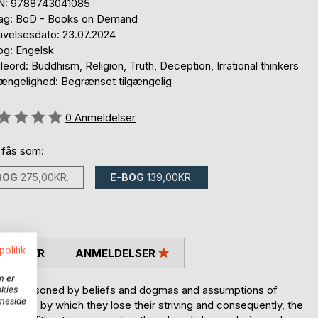
N: 9788743041085
lag: BoD - Books on Demand
ivelsesdato: 23.07.2024
og: Engelsk
eord: Buddhism, Religion, Truth, Deception, Irrational thinkers
gængelighed: Begrænset tilgængelig
eldelse::
0
Anmeldelser
 fås som:
BOG
275,00KR.
E-BOG
139,00KR.
politik
SKRIVER
ANMELDELSER
m er
and imprisoned by beliefs and dogmas and assumptions of
okies
mmeside
d-views, by which they lose their striving and consequently, the