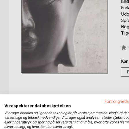
ISB
For
Udg
Spr
Nøgl
Til
Anm
0%
Kan
Fortroligheds
BESKRIVELSE
FORFATTER
PRESSEN 
Vi respekterer databeskyttelsen
Vi bruger cookies og lignende teknologier på vores hjemmeside. Nogle af de
Innumerable human beings have been lulled into 
væsentlige og teknisk nødvendige. Vi bruger også analysemetoder (f.eks. co
eller fingeraftryk og sporing på serversiden) til at måle, hvor ofte vores hje
religions, sects, false philosophies and other worl
bliver besøgt, og hvordan den bliver brugt.