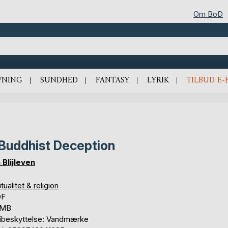
Om BoD
VNING
SUNDHED
FANTASY
LYRIK
TILBUD E-
Buddhist Deception
 Blijleven
itualitet & religion
DF
 MB
ibeskyttelse: Vandmærke