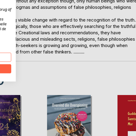
evolving. Without any exception though, only human beings who wer
elief and dogmas and assumptions of false philosophies, religions
brug af
es
bring visible change with regard to the recognition of the truth.
elle
hink logically, those who are effectively searching for the truthful
l de
follow the Creational laws and recommendations, they have
l mendacious and misleading sects, religions, false philosophies
ruthly truth-seekers is growing and growing, even though when
 hues and from other false thinkers. ………
D