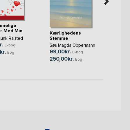
melige
r Med Min
Kærlighedens
Solav
Stemme
synge
Munk Ralsted
r.
Søs Magda Oppermann
Ilariel
E-bog
99,00kr.
kr.
99,0
E-bog
Bog
250,00kr.
248,
Bog