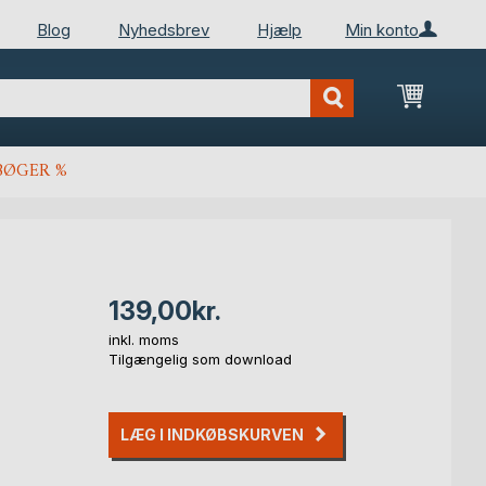
Blog
Nyhedsbrev
Hjælp
Min konto
Min ind
BØGER %
139,00kr.
inkl. moms
Tilgængelig som download
LÆG I INDKØBSKURVEN