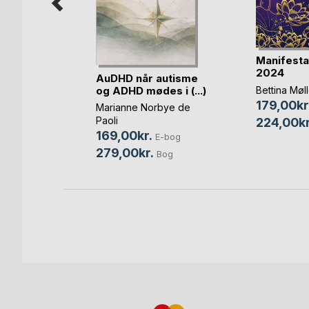
Manifesta
2024
AuDHD når autisme
og ADHD mødes i (...)
Bettina Møl
bog
179,00kr
Marianne Norbye de
Bog
Paoli
224,00kr
169,00kr.
E-bog
279,00kr.
Bog