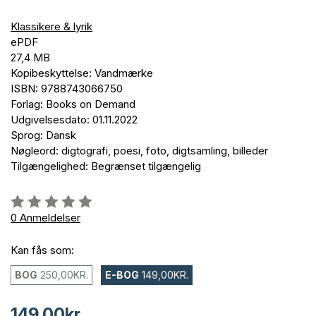
Klassikere & lyrik
ePDF
27,4 MB
Kopibeskyttelse: Vandmærke
ISBN: 9788743066750
Forlag: Books on Demand
Udgivelsesdato: 01.11.2022
Sprog: Dansk
Nøgleord: digtografi, poesi, foto, digtsamling, billeder
Tilgængelighed: Begrænset tilgængelig
Anmeldelse::
0%
0
Anmeldelser
Kan fås som:
BOG
250,00KR.
E-BOG
149,00KR.
149,00kr.