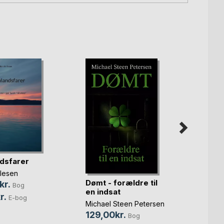
dsfarer
Olesen
Dømt - forældre til
Mysti
kr.
Bog
en indsat
Jørge
r.
E-bog
Michael Steen Petersen
Søren
129,00kr.
100,
Bog