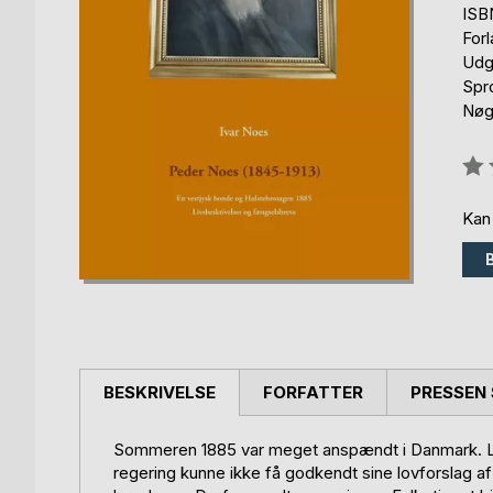
ISB
For
Udgi
Spr
Nøgl
Anm
0%
Kan
BESKRIVELSE
FORFATTER
PRESSEN 
Sommeren 1885 var meget anspændt i Danmark. L
regering kunne ikke få godkendt sine lovforslag a