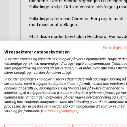
bønderne. Derfor sendte regeringen Folketinget 
Folketingets vilje. Det var Venstre selvfølgelig ras
Folketingets formand Chresten Berg rejste rundt i
med masser af deltagere.
Et af disse møder blev holdt i Holstebro. Her havde
overvåge mødet fra talerstolen, da man vidste, at Be
Fortroligheds
Vi respekterer databeskyttelsen
Som ventet nægtede Berg at tale, da politimestere
Vi bruger cookies og lignende teknologier på vores hjemmeside. Nogle af de
gårdejer Peder Noes, sammen med redaktør Thomas
væsentlige og teknisk nødvendige. Vi bruger også analysemetoder (f.eks. co
nægtede, tog de ham forsigtigt under armene og 
eller fingeraftryk og sporing på serversiden) til at måle, hvor ofte vores hje
bliver besøgt, og hvordan den bliver brugt.
Et par dage efter blev de begge arresterede og før
Vi bruger sporingsteknologier til markedsføringsformål og bruger sporing på
end 3 måneder. Da dommen faldt, blev de idømt y
serversiden samt tredjepartsudbydere til dette formål, hvilket kan indebære 
cookies, fingeraftryk, sporingspixels og IP-adresser på tværs af enheder. Vi
fængselsopholdet og bagefter fik de sympatitilke
indlejrer også tredjepartsindhold fra andre udbydere (videoplatforme) på vor
riddere af Dannebrog.
hjemmeside. Vi har ingen indflydelse på den videre databehandling og eventu
sporing hos tredjepartsudbyderen. Med din indstilling giver du dit samtykke ti
processer, der er beskrevet ovenfor. Du kan tilbagekalde dit samtykke med
Denne bog forsøger at beskrive Peder Noes liv og
virkning for fremtiden. (
Hæftelse og copyright
)
konen udvekslede under fængselsopholdet. Her får
Nordvestjylland blev drevet.