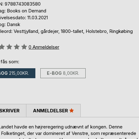
N: 9788743083580
lag: Books on Demand
velsesdato: 11.03.2021
og: Dansk
eord: Vesttjylland, gårdejer, 1800-tallet, Holstebro, Ringkøbing
eldelse::
0
Anmeldelser
 fås som:
BOG
215,00KR.
E-BOG
8,00KR.
SKRIVER
ANMELDELSER
andet havde en højreregering udnævnt af kongen. Denne
f Folketinget, der var domineret af Venstre, som repræsenterede