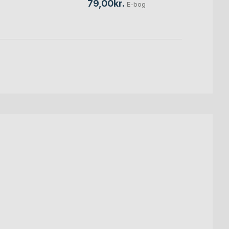
79,00kr.
65,0
E-bog