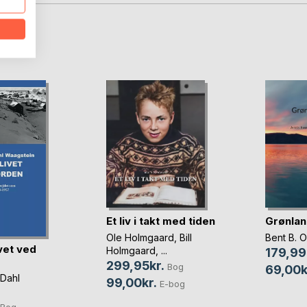
D
Et liv i takt med tiden
Grønlan
Ole Holmgaard
,
Bill
Bent B. 
ivet ved
Holmgaard
, ...
179,99
299,95kr.
Bog
69,00k
 Dahl
99,00kr.
E-bog