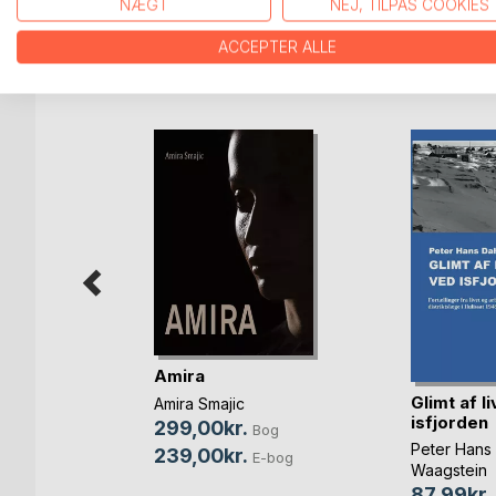
NÆGT
NEJ, TILPAS COOKIES
ACCEPTER ALLE
FLERE TITLER HOS
Bo
Sind
Amira
Glimt af l
Amira Smajic
isfjorden
299,00kr.
og
Bog
Peter Hans
239,00kr.
bog
E-bog
Waagstein
87,99kr.