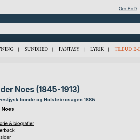
Om BoD
VNING
SUNDHED
FANTASY
LYRIK
TILBUD E-
der Noes (1845-1913)
vestjysk bonde og Holstebrosagen 1885
r Noes
orie & biografier
erback
sider