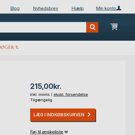
Blog
Nyhedsbrev
Hjælp
Min konto
Min ind
BØGER %
215,00kr.
inkl. moms /
ekskl. forsendelse
Tilgængelig
LÆG I INDKØBSKURVEN
Føj til ønskeliste