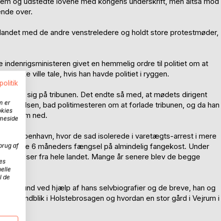
hjem og udstedte lovene med kongens underskrift, men altså mod
ende over.
 landet med de andre venstreledere og holdt store protestmøder,
 indenrigsministeren givet en hemmelig ordre til politiet om at
rg ikke ville tale, hvis han havde politiet i ryggen.
politik
n satte sig på tribunen. Det endte så med, at mødets dirigent
m er
 Nielsen, bad politimesteren om at forlade tribunen, og da han
okies
førte ham ned.
mmeside
t til København, hvor de sad isolerede i varetægts-arrest i mere
derligere 6 måneders fængsel på almindelig fangekost. Under
brug af
ndegivelser fra hele landet. Mange år senere blev de begge
es
elle
l de
 baggrund ved hjælp af hans selvbiografier og de breve, han og
 man indblik i Holstebrosagen og hvordan en stor gård i Vejrum i