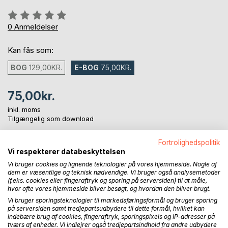
Anmeldelse::
0%
0
Anmeldelser
Kan fås som:
BOG
129,00KR.
E-BOG
75,00KR.
75,00kr.
inkl. moms
Tilgængelig som download
Fortrolighedspolitik
Vi respekterer databeskyttelsen
LÆG I INDKØBSKURVEN
Vi bruger cookies og lignende teknologier på vores hjemmeside. Nogle af
dem er væsentlige og teknisk nødvendige. Vi bruger også analysemetoder
(f.eks. cookies eller fingeraftryk og sporing på serversiden) til at måle,
Føj til ønskeliste
hvor ofte vores hjemmeside bliver besøgt, og hvordan den bliver brugt.
Anmeld titel
Vi bruger sporingsteknologier til markedsføringsformål og bruger sporing
på serversiden samt tredjepartsudbydere til dette formål, hvilket kan
indebære brug af cookies, fingeraftryk, sporingspixels og IP-adresser på
tværs af enheder. Vi indlejrer også tredjepartsindhold fra andre udbydere