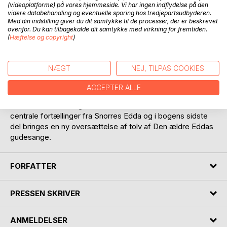
(videoplatforme) på vores hjemmeside. Vi har ingen indflydelse på den
videre databehandling og eventuelle sporing hos tredjepartsudbyderen.
Med din indstilling giver du dit samtykke til de processer, der er beskrevet
ovenfor. Du kan tilbagekalde dit samtykke med virkning for fremtiden.
(
Hæftelse og copyright
)
BESKRIVELSE
NÆGT
NEJ, TILPAS COOKIES
Nordisk gudelære med uddrag af Eddaerne giver først en
kortfattet og overskuelig gennemgang af de vigtigste
ACCEPTER ALLE
begreber i den nordiske mytologi og lidt om kildetek-
sterne. Dernæst følger Jessens oversættelse af en række
centrale fortællinger fra Snorres Edda og i bogens sidste
del bringes en ny oversættelse af tolv af Den ældre Eddas
gudesange.
FORFATTER
PRESSEN SKRIVER
ANMELDELSER