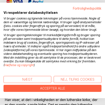
Fortrolighedspolitik
Vi respekterer databeskyttelsen
Vi bruger cookies og lignende teknologier på vores hjemmeside. Nogle af
dem er væsentlige og teknisk nødvendige. Vi bruger også analysemetoder
(f.eks. cookies eller fingeraftryk og sporing på serversiden) til at måle,
BESKRIVELSE
hvor ofte vores hjemmeside bliver besøgt, og hvordan den bliver brugt.
Vi bruger sporingsteknologier til markedsføringsformål og bruger sporing
på serversiden samt tredjepartsudbydere til dette formål, hvilket kan
Luthers skrift »Om den sande kirke og den falske kirke« er
indebære brug af cookies, fingeraftryk, sporingspixels og IP-adresser på
et uddrag af skriftet »Wider Hans Wurst«, som Luther
tværs af enheder. Vi indlejrer også tredjepartsindhold fra andre udbydere
(videoplatforme) på vores hjemmeside. Vi har ingen indflydelse på den
udgav i 1541. Det var et gensvar til hertug Heinrich von
videre databehandling og eventuelle sporing hos tredjepartsudbyderen.
Braunschweig-Wolfenbüttel, som var stor modstander af
Med din indstilling giver du dit samtykke til de processer, der er beskrevet
reformationen. Luther kalder ham spottende »Hans
ovenfor. Du kan tilbagekalde dit samtykke med virkning for fremtiden.
Wurst«, som på dansk kan gengives med »Pølse-Hans«.
(
Hæftelse og copyright
)
Det var en kendt klovnefigur eller nar, som svarer lidt til
vores Pjerrot.
NÆGT
NEJ, TILPAS COOKIES
I uddraget fra dette skrift, som udkom i særtryk i 1543,
ACCEPTER ALLE
behandler Luther forskellen mellem den sande og falske
kirke. Han viser, hvad der er deres respektive kendetegn.
Han viser, at det i virkeligheden er den lutherske kirke, der
er den gamle, sande kirke. Det er nemlig den lutherske