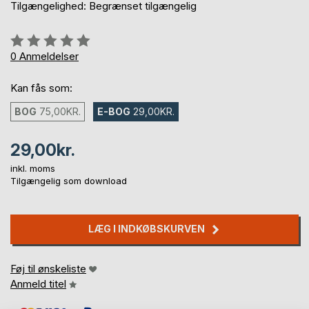
Tilgængelighed: Begrænset tilgængelig
Anmeldelse::
0%
0
Anmeldelser
Kan fås som:
BOG
75,00KR.
E-BOG
29,00KR.
29,00kr.
inkl. moms
Tilgængelig som download
LÆG I INDKØBSKURVEN
Føj til ønskeliste
Anmeld titel