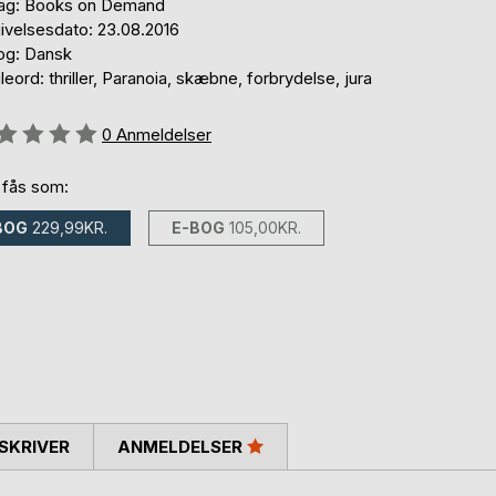
lag: Books on Demand
ivelsesdato: 23.08.2016
og: Dansk
eord: thriller, Paranoia, skæbne, forbrydelse, jura
eldelse::
0
Anmeldelser
 fås som:
BOG
229,99KR.
E-BOG
105,00KR.
SKRIVER
ANMELDELSER