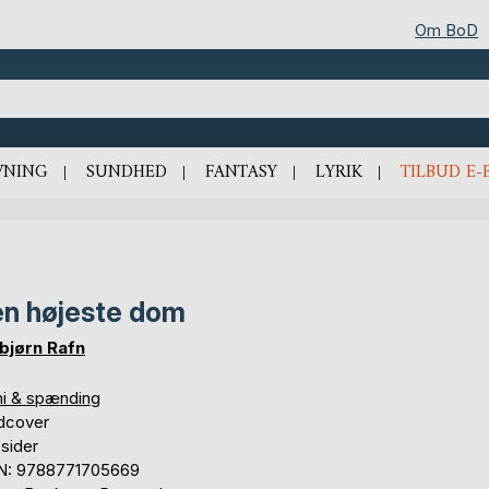
Om BoD
VNING
SUNDHED
FANTASY
LYRIK
TILBUD E-
n højeste dom
bjørn Rafn
mi & spænding
dcover
sider
N: 9788771705669