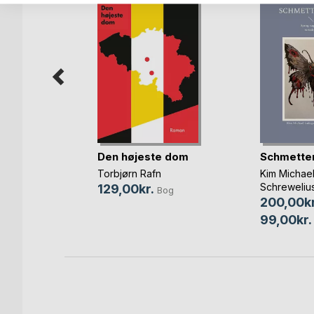
h
Den højeste dom
Schmetter
og
Torbjørn Rafn
Kim Michae
Schreweliu
129,00kr.
Bog
200,00kr
99,00kr.