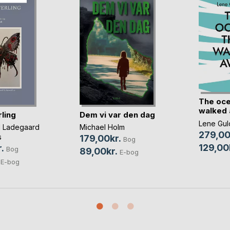
The oce
walked
ling
Dem vi var den dag
Lene Gul
l Ladegaard
Michael Holm
279,00
s
179,00kr.
Bog
129,00
.
Bog
89,00kr.
E-bog
E-bog