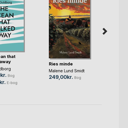
an that
 away
Under
Ries minde
dborg
Tommy 
Malene Lund Smidt
kr.
Bog
Christ
249,00kr.
Bog
189,
kr.
E-bog