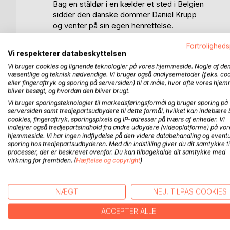
Bag en ståldør i en kælder et sted i Belgien
sidder den danske dommer Daniel Krupp
og venter på sin egen henrettelse.
Fortroligheds
I timerne inden solopgang
Vi respekterer databeskyttelsen
genkalder han sig begivenhederne,
Vi bruger cookies og lignende teknologier på vores hjemmeside. Nogle af de
der ledte op til hans tilfangetagelse,
væsentlige og teknisk nødvendige. Vi bruger også analysemetoder (f.eks. co
og de anklager – nogle sande, andre usande –
eller fingeraftryk og sporing på serversiden) til at måle, hvor ofte vores hje
hans navnløse vogtere har dømt ham på.
bliver besøgt, og hvordan den bliver brugt.
Vi bruger sporingsteknologier til markedsføringsformål og bruger sporing på
En fortælling om et grænseløst,
serversiden samt tredjepartsudbydere til dette formål, hvilket kan indebære 
cookies, fingeraftryk, sporingspixels og IP-adresser på tværs af enheder. Vi
men klaustrofobisk Europa,
indlejrer også tredjepartsindhold fra andre udbydere (videoplatforme) på vor
og om en mand på flugt
hjemmeside. Vi har ingen indflydelse på den videre databehandling og eventu
fra sin egen værste fjende: Sig selv.
sporing hos tredjepartsudbyderen. Med din indstilling giver du dit samtykke ti
processer, der er beskrevet ovenfor. Du kan tilbagekalde dit samtykke med
virkning for fremtiden. (
Hæftelse og copyright
)
FLERE TITLER HOS
Bo
NÆGT
NEJ, TILPAS COOKIES
ACCEPTER ALLE