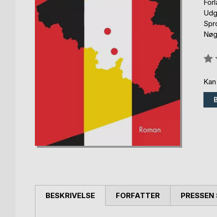
For
Udg
Spr
Nøgl
Anm
0%
Kan
BESKRIVELSE
FORFATTER
PRESSEN 