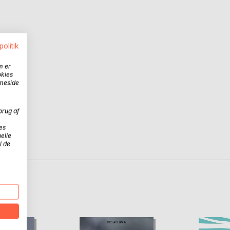
politik
m er
okies
mmeside
brug af
es
elle
l de
D