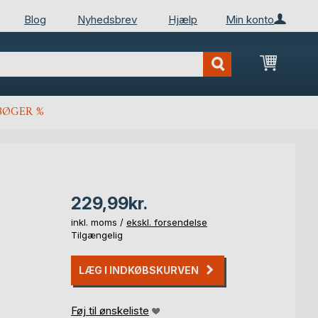
Blog
Nyhedsbrev
Hjælp
Min konto
Min ind
BØGER %
229,99kr.
inkl. moms /
ekskl. forsendelse
Tilgængelig
LÆG I INDKØBSKURVEN
Føj til ønskeliste