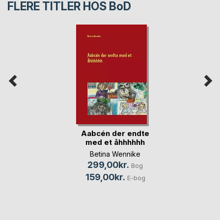
FLERE TITLER HOS
BoD
Aabcén der endte
med et åhhhhhh
Betina Wennike
299,00kr.
Bog
159,00kr.
E-bog