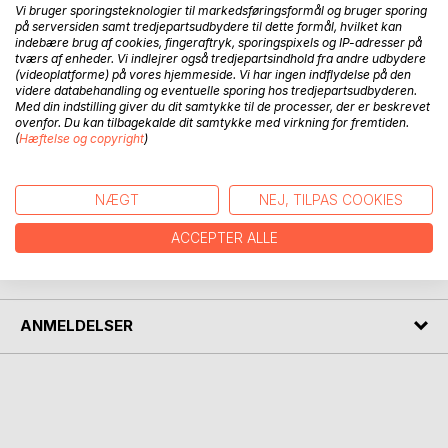
Vi bruger sporingsteknologier til markedsføringsformål og bruger sporing
på serversiden samt tredjepartsudbydere til dette formål, hvilket kan
indebære brug af cookies, fingeraftryk, sporingspixels og IP-adresser på
Ugleungen Ursula vil hellere sige kvittevittevit end at tude
tværs af enheder. Vi indlejrer også tredjepartsindhold fra andre udbydere
(videoplatforme) på vores hjemmeside. Vi har ingen indflydelse på den
som en ugle. Aben Albert er flyttet hjem til Hermans kone
videre databehandling og eventuelle sporing hos tredjepartsudbyderen.
og har byttet identitet med Herman, som er endt i
Med din indstilling giver du dit samtykke til de processer, der er beskrevet
zoologisk have. Tandløse Thilde har arvet Bispens gips
ovenfor. Du kan tilbagekalde dit samtykke med virkning for fremtiden.
(
Hæftelse og copyright
)
gebis og sådan ruller der sig flere og flere pudsigheder ud i
"Aabcén der endte med et Åhhh" ...
NÆGT
NEJ, TILPAS COOKIES
FORFATTER
ACCEPTER ALLE
PRESSEN SKRIVER
ANMELDELSER