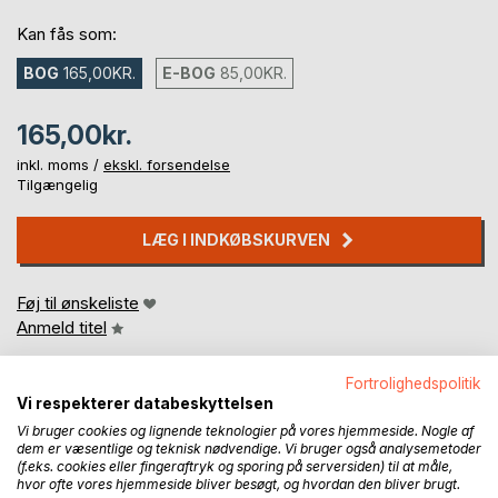
Kan fås som:
BOG
165,00KR.
E-BOG
85,00KR.
165,00kr.
inkl. moms /
ekskl. forsendelse
Tilgængelig
LÆG I INDKØBSKURVEN
Føj til ønskeliste
Anmeld titel
Fortrolighedspolitik
Vi respekterer databeskyttelsen
Vi bruger cookies og lignende teknologier på vores hjemmeside. Nogle af
dem er væsentlige og teknisk nødvendige. Vi bruger også analysemetoder
(f.eks. cookies eller fingeraftryk og sporing på serversiden) til at måle,
hvor ofte vores hjemmeside bliver besøgt, og hvordan den bliver brugt.
BESKRIVELSE