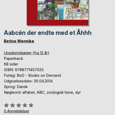
Aabcén der endte med et Åhhh
Betina Wennike
Ungdomsbøger (fra 12 år)
Paperback
68 sider
ISBN: 9788771457025
Forlag: BoD - Books on Demand
Udgivelsesdato: 30.04.2014
Sprog: Dansk
Nøgleord: alfabet, ABC, zoologisk have, dyr
Anmeldelse::
0%
0
Anmeldelser